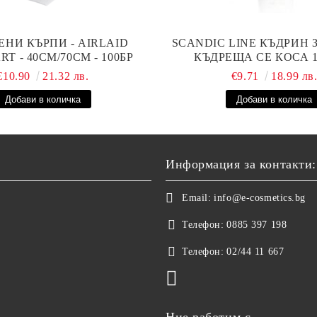
ЕНИ КЪРПИ - AIRLAID
SCANDIC LINE КЪДРИН 
T - 40СМ/70СМ - 100БР
КЪДРЕЩА СЕ КОСА 
€10.90
21.32 лв.
€9.71
18.99 лв
Информация за контакти:
Email:
info@e-cosmetics.bg
Телефон:
0885 397 198
Телефон:
02/44 11 667