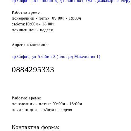
гр.София , жк Люлин 6, до блок 601, бул. Джавахарлал Неру
Работно време:
понеделник - петък: 09:00ч - 19:00ч
събота:10:00ч - 18:00ч
почивен ден - неделя
Адрес на магазина:
гр.София, ул.Алабин 2 (площад Македония 1)
0884295333
Работно време:
понеделник - петък: 09:00ч - 18:00ч
почивни дни - събота и неделя
Контактна форма: