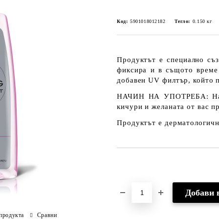
Код:
5901018012182
Тегло:
0.150
кг
Продуктът е специално съз
фиксира и в същото време
добавен UV филтър, който п
НАЧИН НА УПОТРЕБА: Напр
кичури и желаната от вас п
Продуктът е дерматологичн
Добави в желани
продукта
Сравни