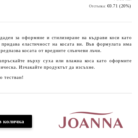
€0.71 (20%)
Отстъпка:
даден за оформяне и стилизиране на къдрави коси като
 придава еластичност на косата ви. Във формулата има
редпазва косата от вредните слънчеви лъчи.
ъскайте върху суха или влажна коса като оформите
рическа. Изчакайте продуктът да изсъхне.
о тестван!