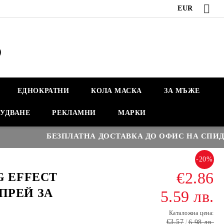
EUR
ЕДНОКРАТНИ
КОЛА МАСКА
ЗА МЪЖЕ
УДВАНЕ
РЕКЛАМНИ
МАРКИ
БЕЗПЛАТНА ДОСТАВКА ДО ОФИС НА СПИДИ НАД
-20%
€2.86
G EFFECT
ПРЕЙ ЗА
5.59 лв.
Каталожна цена:
€3.57
6.98 лв.