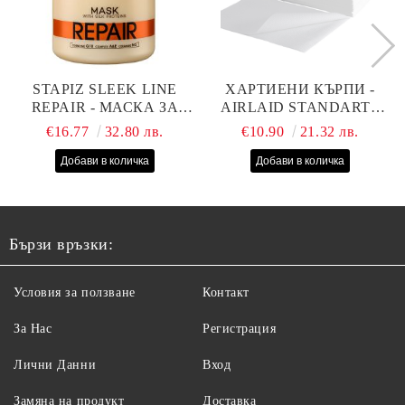
STAPIZ SLEEK LINE
ХАРТИЕНИ КЪРПИ -
REPAIR - МАСКА ЗА
AIRLAID STANDART -
СУХИ, ИЗТОЩЕНИ И
40СМ/70СМ - 100БР
€16.77
32.80 лв.
€10.90
21.32 лв.
ТРЕТИРАНИ КОСИ С
КОПРИНЕНИ
ПРОТЕИНИ, КОЕНЗИМ
Q10 И СЕРАМИДИ
1000МЛ
Бързи връзки:
Условия за ползване
Контакт
За Нас
Регистрация
Лични Данни
Вход
Замяна на продукт
Доставка