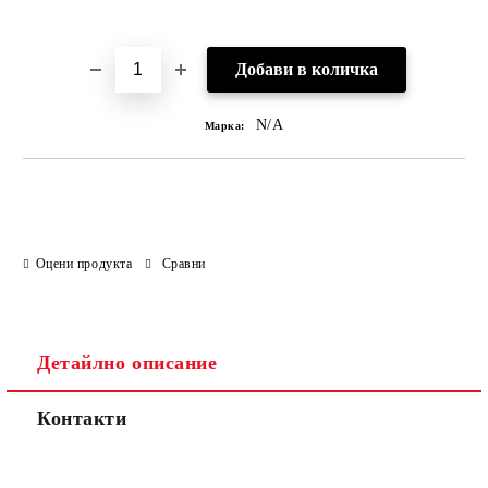
Добави в желани
N/A
Марка:
Оцени продукта
Сравни
Детайлно описание
Контакти