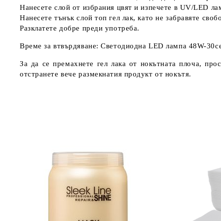
Нанесете слой от избрания цвят и изпечете в UV/LED ла
Нанесете тънък слой топ гел лак, като не забравяте сво
Разклатете добре преди употреба.
Време за втвърдяване: Светодиодна LED лампа 48W-30с
За да се премахнете гел лака от нокътната плоча, про
отстранете вече размекнатия продукт от нокътя.