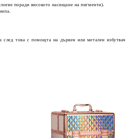
слоеве поради високото насищане на пигменти).
ампа.
 а след това с помощта на дървен или метален избутвач