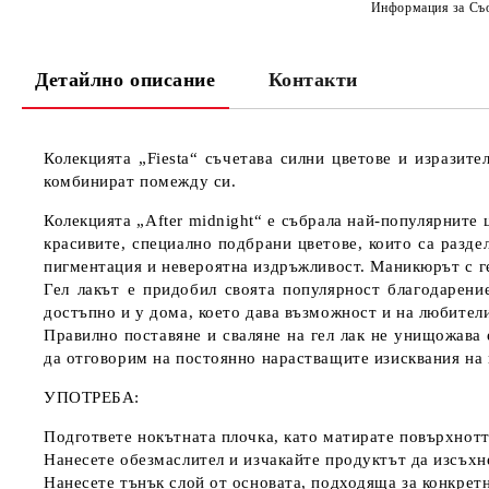
Информация за Съо
Детайлно описание
Контакти
Колекцията „Fiesta“ съчетава силни цветове и изразит
комбинират помежду си.
Колекцията „After midnight“ е събрала най-популярните 
красивите, специално подбрани цветове, които са разде
пигментация и невероятна издръжливост. Маникюрът с гел
Гел лакът е придобил своята популярност благодарени
достъпно и у дома, което дава възможност и на любители
Правилно поставяне и сваляне на гел лак не унищожава 
да отговорим на постоянно нарастващите изисквания на к
УПОТРЕБА:
Подгответе нокътната плочка, като матирате повърхнотт
Нанесете обезмаслител и изчакайте продуктът да изсъхн
Нанесете тънък слой от основата, подходяща за конкретн