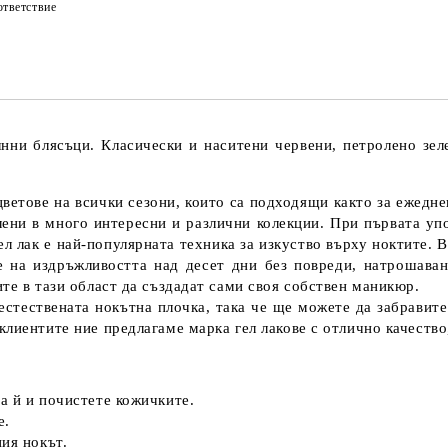
тветствие
елнни блясъци. Класически и наситени червени, петролено зел
цветове на всички сезони, които са подходящи както за ежедн
лени в много интересни и различни колекции. При първата уп
 лак е най-популярната техника за изкуство върху ноктите. В
е на издръжливостта над десет дни без повреди, натрошаване
те в тази област да създадат сами своя собствен маникюр.
естествената нокътна плочка, така че ще можете да забравите 
лиентите ние предлагаме марка гел лакове с отлично качество
а й и почистете кожичките.
е.
ия нокът.