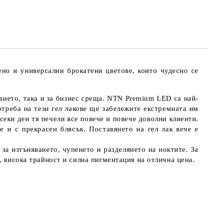
ено и универсални брокатени цветове, които чудесно се
евието, така и за бизнес среща. NTN Premium LED са най-
отреба на тези гел лакове ще забележите екстремната им
секи ден тя печели все повече и повече доволни клиенти.
 и с прекрасен блясък. Поставянето на гел лак вече е
за изтъняването, чупенето и разделянето на ноктите. За
, висока трайност и силна пигментация на отлична цена.