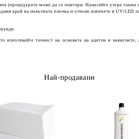
мпа (процедурата може да се повтори. Нанасяйте ултра тънки 
бодния край на нокътната плочка и отново изпечете в UV/LED л
екунди
сто използвайте течност на основата на ацетон и накиснете,
Най-продавани