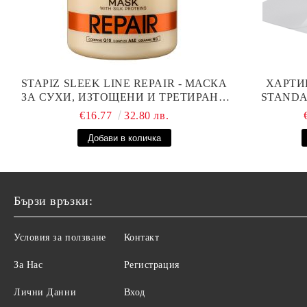
STAPIZ SLEEK LINE REPAIR - МАСКА
ХАРТИ
ЗА СУХИ, ИЗТОЩЕНИ И ТРЕТИРАНИ
STANDAR
КОСИ С КОПРИНЕНИ ПРОТЕИНИ,
€16.77
32.80 лв.
КОЕНЗИМ Q10 И СЕРАМИДИ 1000МЛ
Бързи връзки:
Условия за ползване
Контакт
За Нас
Регистрация
Лични Данни
Вход