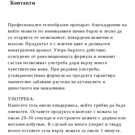
Контакти
Професионален гелообразен препарат, благодарение на
който можете по неинвазивен начин бързо и лесно да
се отървете от нежеланите, втвърдени кожички и
мазоли. Продуктът е с млечен цвят и деликатен
ненатрапчив аромат. Ултра-бързото действие,
осигурено от революционната формула и нежният
състав позволяват употреба дори върху много
чувствителна кожа. При редовна употреба,
усъвършенствана формула на продукта гарантира
значително забавяне растежа на кутикулите и
цялостното им намаляване.
УПОТРЕБА:
Нанесете гела около епидермиса, който трябва да бъде
омекотен. Оставете продукта в контакт с кожата за
около 20-30 секунди и отстранете кожите с дървен или
метален избутвач. В случай на много упорит и твърд
мозол оставете гела върху кожата за около 1 минута.