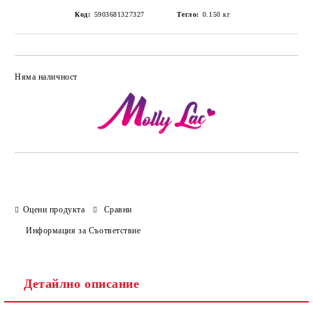
Код:
5903681327327
Тегло:
0.150
кг
Няма наличност
Добави в желани
Оцени продукта
Сравни
Информация за Съответствие
Детайлно описание