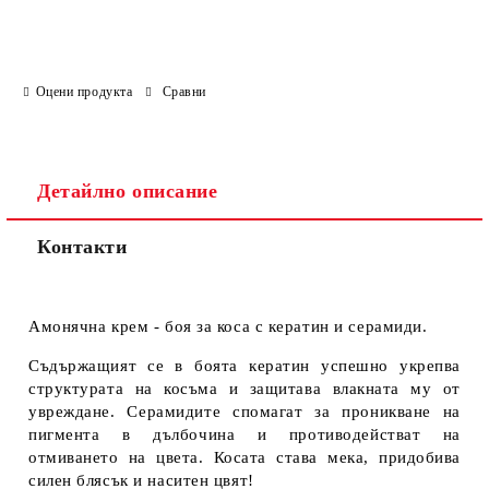
Оцени продукта
Сравни
Детайлно описание
Контакти
Амонячна крем - боя за коса с кератин и серамиди.
Съдържащият се в боята кератин успешно укрепва
структурата на косъма и защитава влакната му от
увреждане. Серамидите спомагат за проникване на
пигмента в дълбочина и противодействат на
отмиването на цвета. Косата става мека, придобива
силен блясък и наситен цвят!