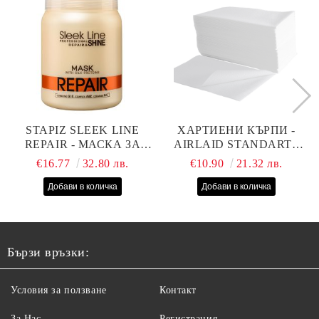
STAPIZ SLEEK LINE
ХАРТИЕНИ КЪРПИ -
REPAIR - МАСКА ЗА
AIRLAID STANDART -
СУХИ, ИЗТОЩЕНИ И
40СМ/70СМ - 100БР
€16.77
32.80 лв.
€10.90
21.32 лв.
ТРЕТИРАНИ КОСИ С
КОПРИНЕНИ
ПРОТЕИНИ, КОЕНЗИМ
Q10 И СЕРАМИДИ
1000МЛ
Бързи връзки:
Условия за ползване
Контакт
За Нас
Регистрация