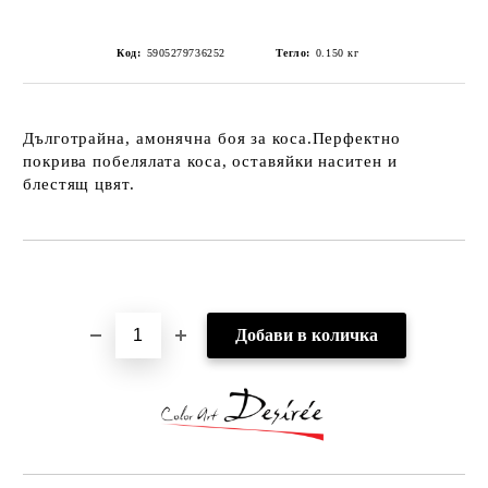
Код:
5905279736252
Тегло:
0.150
кг
Дълготрайна, амонячна боя за коса.Перфектно
покрива побелялата коса, оставяйки наситен и
блестящ цвят.
Добави в желани