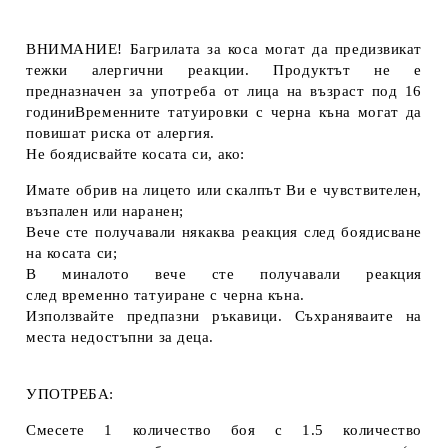
ВНИМАНИЕ! Багрилата за коса могат да предизвикат
тежки алергични реакции. Продуктът не е
предназначен за употреба от лица на възраст под 16
годиниВременните татуировки с черна къна могат да
повишат риска от алергия.
Не боядисвайте косата си, ако:
Имате обрив на лицето или скалпът Ви е чувствителен,
възпален или наранен;
Вече сте получавали някаква реакция след боядисване
на косата си;
В миналото вече сте получавали реакция
след временно татуиране с черна къна.
Използвайте предпазни ръкавици. Съхраняваите на
места недостъпни за деца.
УПОТРЕБА:
Смесете 1 количество боя с 1.5 количество