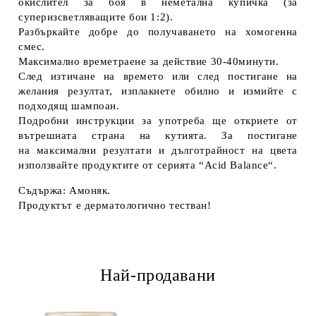
окислител за боя в неметална купичка (за
суперизсветляващите бои 1:2).
Разбъркайте добре до получаването на хомогенна
смес.
Максимално времетраене за действие 30-40минути.
След изтичане на времето или след постигане на
желания резултат, изплакнете обилно и измийте с
подходящ шампоан.
Подробни инструкции за употреба ще откриете от
вътрешната страна на кутията. За постигане
на максимални резултати и дълготрайност на цвета
използвайте продуктите от серията “Acid Balance“.
Съдържа: Амоняк.
Продуктът е дерматологично тестван!
Най-продавани