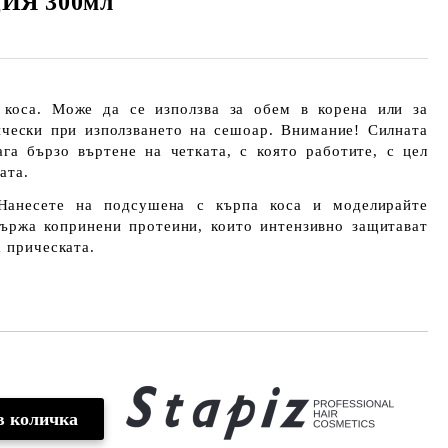
ИЯ 300мл
 коса. Може да се използва за обем в корена или за
ически при използването на сешоар. Внимание! Силната
га бързо въртене на четката, с която работите, с цел
ата.
несете на подсушена с кърпа коса и моделирайте
държа копринени протеини, които интензивно защитават
а прическата.