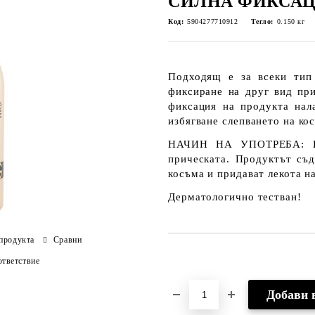
СИЛНА ФИКСАЦ
Код:
5904277710912
Тегло:
0.150
кг
Подходящ е за всеки тип
фиксиране на друг вид пр
фиксация на продукта нала
избягване слепването на кос
НАЧИН НА УПОТРЕБА: На
прическата. Продуктът съ
косъма и придават лекота н
Дерматологично тестван!
продукта
Сравни
Добави в желани
тветствие