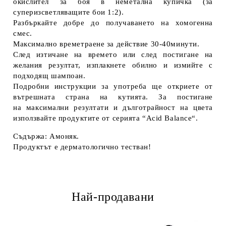
окислител за боя в неметална купичка (за
суперизсветляващите бои 1:2).
Разбъркайте добре до получаването на хомогенна
смес.
Максимално времетраене за действие 30-40минути.
След изтичане на времето или след постигане на
желания резултат, изплакнете обилно и измийте с
подходящ шампоан.
Подробни инструкции за употреба ще откриете от
вътрешната страна на кутията. За постигане
на максимални резултати и дълготрайност на цвета
използвайте продуктите от серията “Acid Balance“.
Съдържа: Амоняк.
Продуктът е дерматологично тестван!
Най-продавани