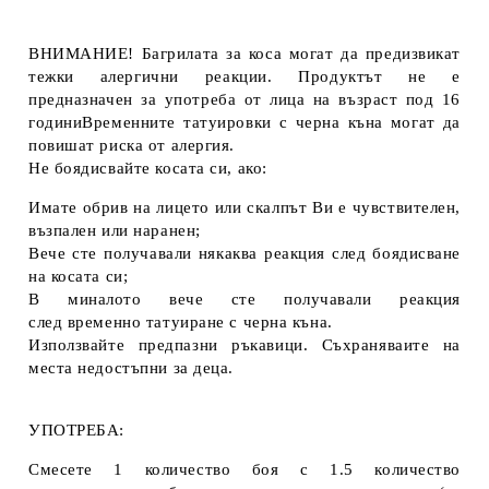
ВНИМАНИЕ! Багрилата за коса могат да предизвикат
тежки алергични реакции. Продуктът не е
предназначен за употреба от лица на възраст под 16
годиниВременните татуировки с черна къна могат да
повишат риска от алергия.
Не боядисвайте косата си, ако:
Имате обрив на лицето или скалпът Ви е чувствителен,
възпален или наранен;
Вече сте получавали някаква реакция след боядисване
на косата си;
В миналото вече сте получавали реакция
след временно татуиране с черна къна.
Използвайте предпазни ръкавици. Съхраняваите на
места недостъпни за деца.
УПОТРЕБА:
Смесете 1 количество боя с 1.5 количество