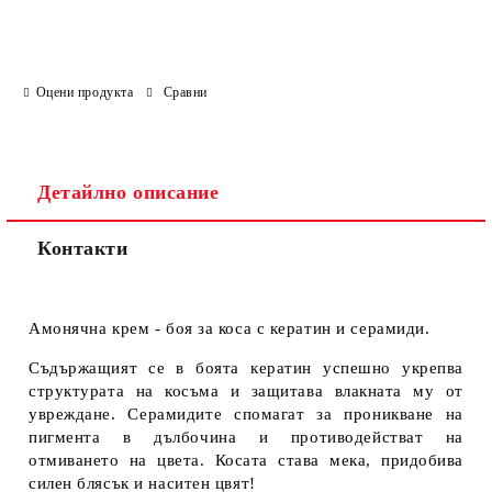
Оцени продукта
Сравни
Детайлно описание
Контакти
Амонячна крем - боя за коса с кератин и серамиди.
Съдържащият се в боята кератин успешно укрепва
структурата на косъма и защитава влакната му от
увреждане. Серамидите спомагат за проникване на
пигмента в дълбочина и противодействат на
отмиването на цвета. Косата става мека, придобива
силен блясък и наситен цвят!