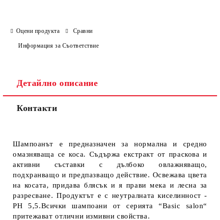
Оцени продукта
Сравни
Информация за Съответствие
Детайлно описание
Контакти
Шампоанът е предназначен за нормална и средно
омазняваща се коса. Съдържа екстракт от праскова и
активни съставки с дълбоко овлажняващо,
подхранващо и предпазващо действие. Освежава цвета
на косата, придава блясък и я прави мека и лесна за
разресване. Продуктът е с неутралната киселинност -
PH 5,5.Всички шампоани от серията “Basic salon“
притежават отлични измивни свойства.