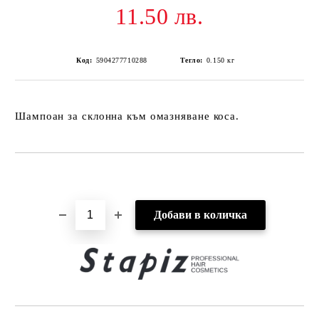
11.50 лв.
Код:
5904277710288
Тегло:
0.150
кг
Шампоан за склонна към омазняване коса.
Добави в желани