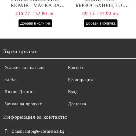
REPAIR - МАСКА ЗА
БЪРЗОСЪХНЕЩ ТОП
СУХИ, ИЗТОЩЕНИ И
ЛАК - 14 МЛ
€16.77
32.80 лв.
€9.15
17.90 лв.
ТРЕТИРАНИ КОСИ С
КОПРИНЕНИ
ПРОТЕИНИ, КОЕНЗИМ
Q10 И СЕРАМИДИ
1000МЛ
Бързи връзки:
Условия за ползване
Контакт
За Нас
Регистрация
Лични Данни
Вход
Замяна на продукт
Доставка
Информация за контакти:
Email:
info@e-cosmetics.bg