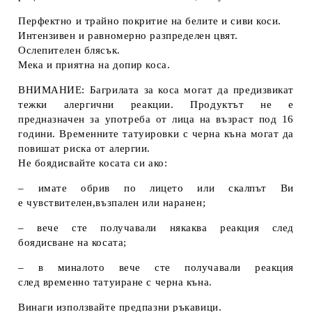
Перфектно и трайно покритие на белите и сиви коси.
Интензивен и равномерно разпределен цвят.
Ослепителен блясък.
Мека и приятна на допир коса.
ВНИМАНИЕ: Багрилата за коса могат да предизвикат
тежки алергични реакции. Продуктът не е
предназначен за употреба от лица на възраст под 16
години. Временните татуировки с черна къна могат да
повишат риска от алергии.
Не боядисвайте косата си ако:
– имате обрив по лицето или скалпът Ви
е чувствителен,възпален или наранен;
– вече сте получавали някаква реакция след
боядисване на косата;
– в миналото вече сте получавали реакция
след временно татуиране с черна къна.
Винаги използвайте предпазни ръкавици.