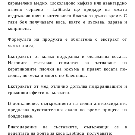
карамелено медно, шоколадово кафяво или авангардно
огнено червено - LaStrada ще придаде на косата
издръжлив цвят и интензивен блясък за дълго време. С
тази боя получавате коса, която е лъскава, здрава и
копринена.
Формулата на продукта е обогатена с екстракт от
мляко и мед.
Екстрактът от мляко подхранва и овлажнява косата.
Неговите съставки спомагат за затваряне на
кератиновите плочки на косъма и правят косата по-
силна, по-мека и много по-блестяща.
Екстрактът от мед отлично допълва подхранващите и
грижовни ефекти на млякото.
В допълнение, съдържанието на силни антиоксиданти,
предпазва чувствителния скалп по време процеса на
боядисване.
Благодарение на съставките, съдържащи се в
рецептата на боята за коса LaStrada, получавате: