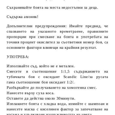
Съхранявайте боята на места недостъпни за деца.
Съдържа амоняк!
Допълнителни предупреждения: Имайте предвид, че
спазването на указаното времетраене, правилните
пропорции при смесване на боята и употребата на
точния процент окислител за съответния номер боя, са
основните фактори влияещи на крайния резултат.
УПОТРЕБА:
Използвайте съд, който не е метален.
Смесете в съотношение 1:1,5 съдържанието на
тубичката боя с оксидант Scandic Line/за русата
гама съотношение боя оксидант 1:2/.
Разбъркайте до получаването на хомогенна смес.
Нанесете върху суха коса.
Оставете да действа около 30минути.
Изплакнете боята с хладка вода, измийте с шампоан и
нанесете маска с киселинен фактор за запечатване на
косъма и удължаване издръжливостта на цвета.