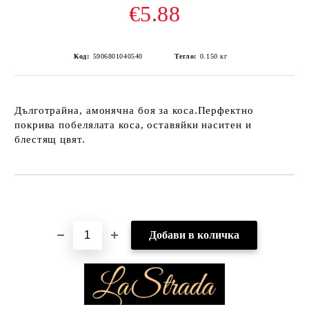
€5.88
Код:
5906801040540
Тегло:
0.150
кг
Дълготрайна, амонячна боя за коса.Перфектно
покрива побелялата коса, оставяйки наситен и
блестящ цвят.
Добави в желани