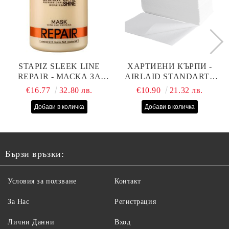
STAPIZ SLEEK LINE
ХАРТИЕНИ КЪРПИ -
REPAIR - МАСКА ЗА
AIRLAID STANDART -
СУХИ, ИЗТОЩЕНИ И
40СМ/70СМ - 100БР
€16.77
32.80 лв.
€10.90
21.32 лв.
ТРЕТИРАНИ КОСИ С
КОПРИНЕНИ
ПРОТЕИНИ, КОЕНЗИМ
Q10 И СЕРАМИДИ
1000МЛ
Бързи връзки:
Условия за ползване
Контакт
За Нас
Регистрация
Лични Данни
Вход