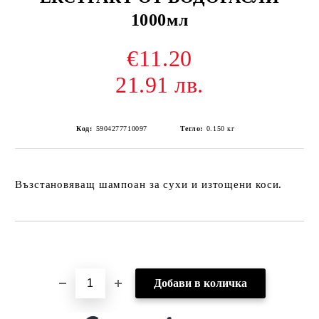
1000мл
€11.20
21.91 лв.
Код:
5904277710097
Тегло:
0.150
кг
Възстановяващ шампоан за сухи и изтощени коси.
Добави в желани