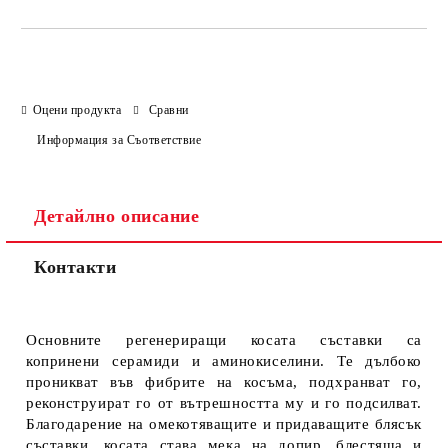
Оцени продукта
Сравни
Информация за Съответствие
Детайлно описание
Контакти
Основните регенериращи косата съставки са
копринени серамиди и аминокиселини. Те дълбоко
проникват във фибрите на косъма, подхранват го,
реконструират го от вътрешността му и го подсилват.
Благодарение на омекотяващите и придаващите блясък
съставки, косата става мека на допир, блестяща и