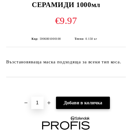
СЕРАМИДИ 1000мл
€9.97
Код:
5906801000100
Тегло:
0.150
кг
Възстановяваща маска подходяща за всеки тип коса.
Добави в желани