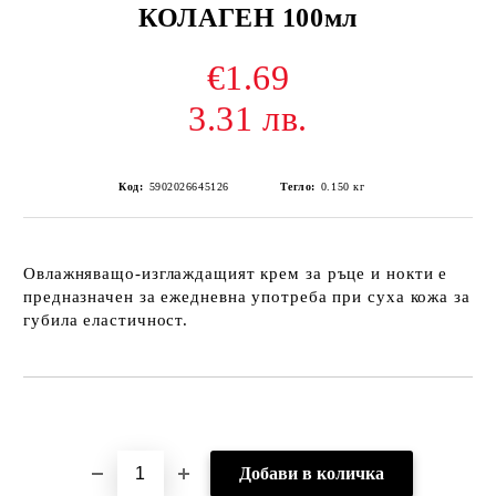
КОЛАГЕН 100мл
€1.69
3.31 лв.
Код:
5902026645126
Тегло:
0.150
кг
Овлажняващо-изглаждащият крем за ръце и нокти е
предназначен за ежедневна употреба при суха кожа за
губила еластичност.
Добави в желани