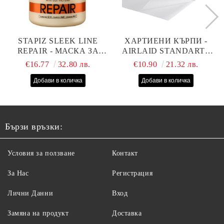
STAPIZ SLEEK LINE
ХАРТИЕНИ КЪРПИ -
REPAIR - МАСКА ЗА
AIRLAID STANDART -
СУХИ, ИЗТОЩЕНИ И
40СМ/70СМ - 100БР
€16.77
32.80 лв.
€10.90
21.32 лв.
ТРЕТИРАНИ КОСИ С
КОПРИНЕНИ
ПРОТЕИНИ, КОЕНЗИМ
Q10 И СЕРАМИДИ
1000МЛ
Бързи връзки:
Условия за ползване
Контакт
За Нас
Регистрация
Лични Данни
Вход
Замяна на продукт
Доставка