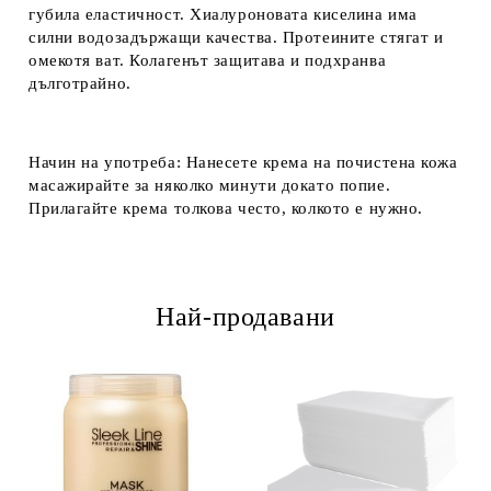
губила еластичност. Хиалуроновата киселина има
силни водозадържащи качества. Протеините стягат и
омекотя ват. Колагенът защитава и подхранва
дълготрайно.
Начин на употреба: Нанесете крема на почистена кожа
масажирайте за няколко минути докато попие.
Прилагайте крема толкова често, колкото е нужно.
Най-продавани