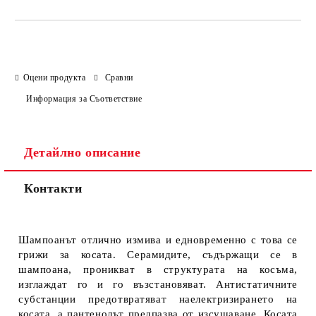
Оцени продукта
Сравни
Информация за Съответствие
Детайлно описание
Контакти
Шампоанът отлично измива и едновременно с това се
грижи за косата. Серамидите, съдържащи се в
шампоана, проникват в структурата на косъма,
изглаждат го и го възстановяват. Антистатичните
субстанции предотвратяват наелектризирането на
косата, а пантенолът предпазва от изсушаване. Косата