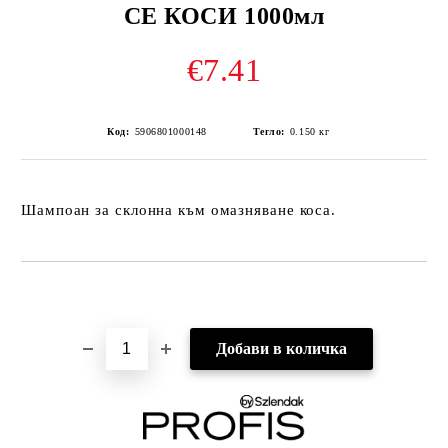
СЕ КОСИ 1000мл
€7.41
Код:
5906801000148
Тегло:
0.150
кг
Шампоан за склонна към омазняване коса.
Добави в желани