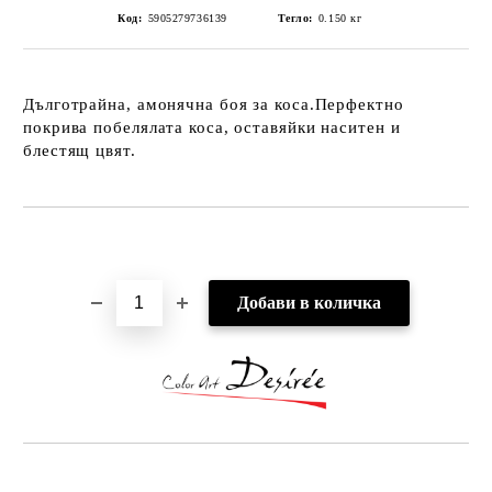
Код:
5905279736139
Тегло:
0.150
кг
Дълготрайна, амонячна боя за коса.Перфектно
покрива побелялата коса, оставяйки наситен и
блестящ цвят.
Добави в желани