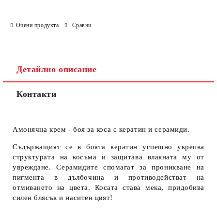
Оцени продукта
Сравни
Детайлно описание
Контакти
Амонячна крем - боя за коса с кератин и серамиди.
Съдържащият се в боята кератин успешно укрепва
структурата на косъма и защитава влакната му от
увреждане. Серамидите спомагат за проникване на
пигмента в дълбочина и противодействат на
отмиването на цвета. Косата става мека, придобива
силен блясък и наситен цвят!