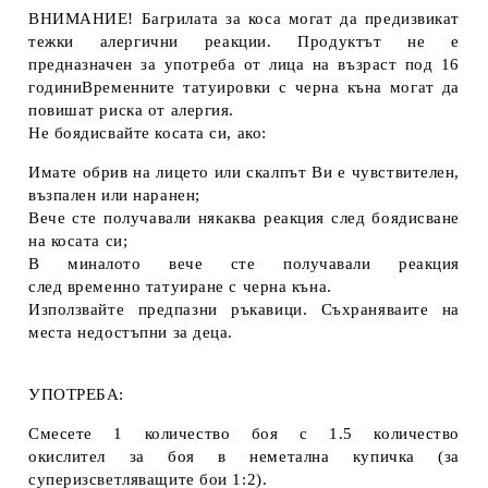
ВНИМАНИЕ! Багрилата за коса могат да предизвикат
тежки алергични реакции. Продуктът не е
предназначен за употреба от лица на възраст под 16
годиниВременните татуировки с черна къна могат да
повишат риска от алергия.
Не боядисвайте косата си, ако:
Имате обрив на лицето или скалпът Ви е чувствителен,
възпален или наранен;
Вече сте получавали някаква реакция след боядисване
на косата си;
В миналото вече сте получавали реакция
след временно татуиране с черна къна.
Използвайте предпазни ръкавици. Съхраняваите на
места недостъпни за деца.
УПОТРЕБА:
Смесете 1 количество боя с 1.5 количество
окислител за боя в неметална купичка (за
суперизсветляващите бои 1:2).