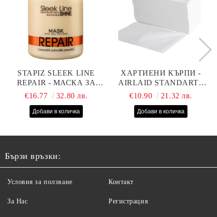
STAPIZ SLEEK LINE
ХАРТИЕНИ КЪРПИ -
REPAIR - МАСКА ЗА
AIRLAID STANDART -
СУХИ, ИЗТОЩЕНИ И
40СМ/70СМ - 100БР
€16.77
32.80 лв.
€10.90
21.32 лв.
ТРЕТИРАНИ КОСИ С
КОПРИНЕНИ
ПРОТЕИНИ, КОЕНЗИМ
Q10 И СЕРАМИДИ
1000МЛ
Бързи връзки:
Условия за ползване
Контакт
За Нас
Регистрация