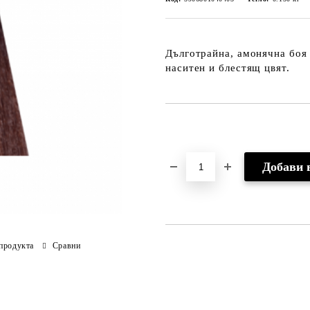
Дълготрайна, амонячна боя 
наситен и блестящ цвят.
Добави в желани
продукта
Сравни