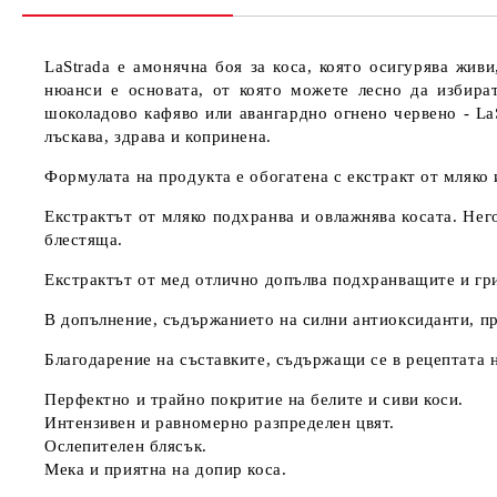
LaStrada е амонячна боя за коса, която осигурява жив
нюанси е основата, от която можете лесно да избира
шоколадово кафяво или авангардно огнено червено - LaS
лъскава, здрава и копринена.
Формулата на продукта е обогатена с екстракт от мляко 
Екстрактът от мляко подхранва и овлажнява косата. Него
блестяща.
Екстрактът от мед отлично допълва подхранващите и гр
В допълнение, съдържанието на силни антиоксиданти, пр
Благодарение на съставките, съдържащи се в рецептата на
Перфектно и трайно покритие на белите и сиви коси.
Интензивен и равномерно разпределен цвят.
Ослепителен блясък.
Мека и приятна на допир коса.