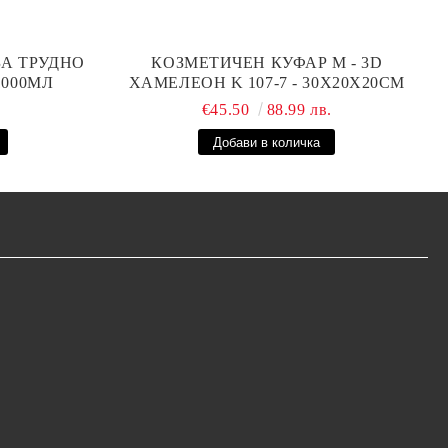
ЗА ТРУДНО
КОЗМЕТИЧЕН КУФАР М - 3D
1000МЛ
ХАМЕЛЕОН K 107-7 - 30X20X20СМ
.
€45.50
88.99 лв.