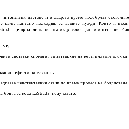
и, интензивни цветове и в същото време подобрява състояни
те цвят, напълно подходящ за вашите нужди. Който и нюанс
trada ще придаде на косата издръжлив цвят и интензивен бляс
и мед.
вите съставки спомагат за затваряне на кератиновите плочки 
ижовни ефекти на млякото.
едпазва чувствителния скалп по време процеса на боядисване.
 боята за коса LaStrada, получавате: