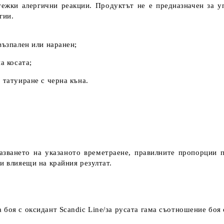
жки алергични реакции. Продуктът не е предназначен за у
гии.
възпален или наранен;
а косата;
 татуиране с черна къна.
зването на указаното времетраене, правилните пропорции 
и влияещи на крайния резултат.
боя с оксидант Scandic Line/за русата гама съотношение боя 