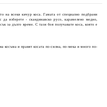
ето на всеки кичур коса. Гамата от специално подбрани
 да изберете - скандинавско русо, карамелено медно,
ък за дълго време. С тази боя получавате коса, която е
на косъма и правят косата по-силна, по-мека и много по-