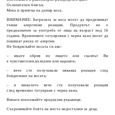
Ослепителен блясък.
Мека и приятна на допир коса.
ВНИМАНИЕ: Багрилата за коса могат да предизвикат
тежки алергични реакции. Продуктът не е
предназначен за употреба от лица на възраст под 16
години. Временните татуировки с черна къна могат да
повишат риска от алергии.
Не боядисвайте косата си ако:
– имате обрив по лицето или скалпът Ви
е чувствителен,възпален или наранен;
– вече сте получавали някаква реакция след
боядисване на косата;
– в миналото вече сте получавали реакция
след временно татуиране с черна къна.
Винаги използвайте предпазни ръкавици.
Съхранявайте боята на места недостъпни за деца.