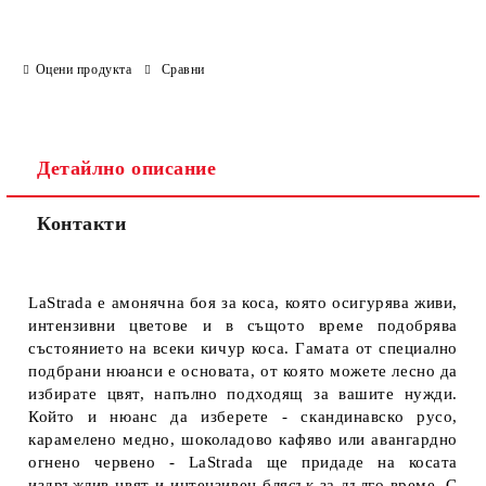
Оцени продукта
Сравни
Детайлно описание
Контакти
LaStrada е амонячна боя за коса, която осигурява живи,
интензивни цветове и в същото време подобрява
състоянието на всеки кичур коса. Гамата от специално
подбрани нюанси е основата, от която можете лесно да
избирате цвят, напълно подходящ за вашите нужди.
Който и нюанс да изберете - скандинавско русо,
карамелено медно, шоколадово кафяво или авангардно
огнено червено - LaStrada ще придаде на косата
издръжлив цвят и интензивен блясък за дълго време. С