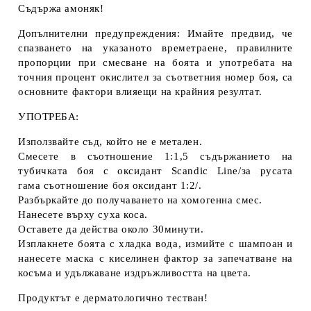
Съдържа амоняк!
Допълнителни предупреждения: Имайте предвид, че
спазването на указаното времетраене, правилните
пропорции при смесване на боята и употребата на
точния процент окислител за съответния номер боя, са
основните фактори влияещи на крайния резултат.
УПОТРЕБА:
Използвайте съд, който не е метален.
Смесете в съотношение 1:1,5 съдържанието на
тубичката боя с оксидант Scandic Line/за русата
гама съотношение боя оксидант 1:2/.
Разбъркайте до получаването на хомогенна смес.
Нанесете върху суха коса.
Оставете да действа около 30минути.
Изплакнете боята с хладка вода, измийте с шампоан и
нанесете маска с киселинен фактор за запечатване на
косъма и удължаване издръжливостта на цвета.
Продуктът е дерматологично тестван!