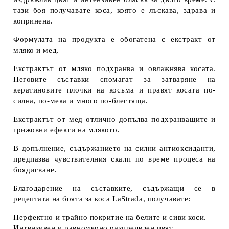
тази боя получавате коса, която е лъскава, здрава и
копринена.
Формулата на продукта е обогатена с екстракт от
мляко и мед.
Екстрактът от мляко подхранва и овлажнява косата.
Неговите съставки спомагат за затваряне на
кератиновите плочки на косъма и правят косата по-
силна, по-мека и много по-блестяща.
Екстрактът от мед отлично допълва подхранващите и
грижовни ефекти на млякото.
В допълнение, съдържанието на силни антиоксиданти,
предпазва чувствителния скалп по време процеса на
боядисване.
Благодарение на съставките, съдържащи се в
рецептата на боята за коса LaStrada, получавате:
Перфектно и трайно покритие на белите и сиви коси.
Интензивен и равномерно разпределен цвят.