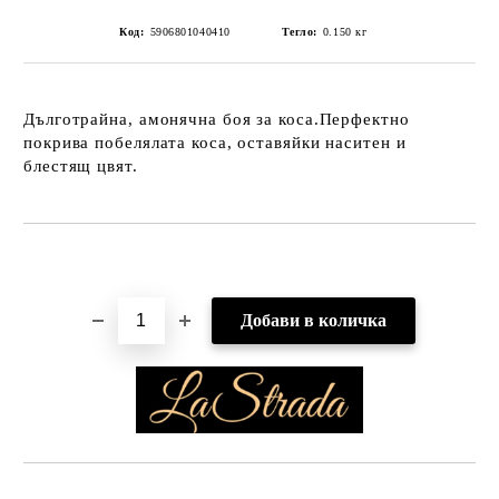
Код:
5906801040410
Тегло:
0.150
кг
Дълготрайна, амонячна боя за коса.Перфектно
покрива побелялата коса, оставяйки наситен и
блестящ цвят.
Добави в желани