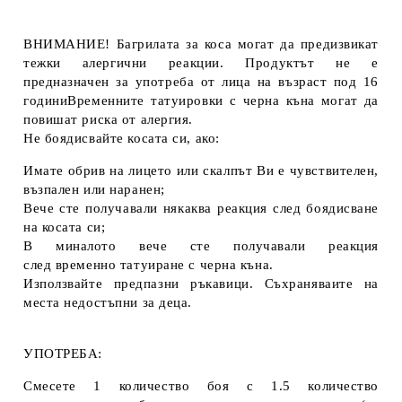
ВНИМАНИЕ! Багрилата за коса могат да предизвикат
тежки алергични реакции. Продуктът не е
предназначен за употреба от лица на възраст под 16
годиниВременните татуировки с черна къна могат да
повишат риска от алергия.
Не боядисвайте косата си, ако:
Имате обрив на лицето или скалпът Ви е чувствителен,
възпален или наранен;
Вече сте получавали някаква реакция след боядисване
на косата си;
В миналото вече сте получавали реакция
след временно татуиране с черна къна.
Използвайте предпазни ръкавици. Съхраняваите на
места недостъпни за деца.
УПОТРЕБА:
Смесете 1 количество боя с 1.5 количество