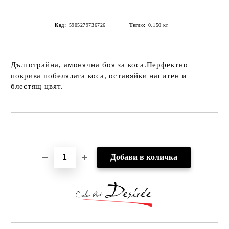
Код:
5905279736726
Тегло:
0.150
кг
Дълготрайна, амонячна боя за коса.Перфектно
покрива побелялата коса, оставяйки наситен и
блестящ цвят.
Добави в желани