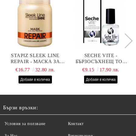
STAPIZ SLEEK LINE
SECHE VITE -
REPAIR - МАСКА ЗА
БЪРЗОСЪХНЕЩ ТОП
СУХИ, ИЗТОЩЕНИ И
ЛАК - 14 МЛ
€16.77
32.80 лв.
€9.15
17.90 лв.
ТРЕТИРАНИ КОСИ С
КОПРИНЕНИ
ПРОТЕИНИ, КОЕНЗИМ
Q10 И СЕРАМИДИ
1000МЛ
Бързи връзки:
Условия за ползване
Контакт
За Нас
Регистрация