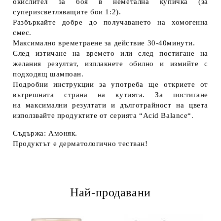
окислител за боя в неметална купичка (за
суперизсветляващите бои 1:2).
Разбъркайте добре до получаването на хомогенна
смес.
Максимално времетраене за действие 30-40минути.
След изтичане на времето или след постигане на
желания резултат, изплакнете обилно и измийте с
подходящ шампоан.
Подробни инструкции за употреба ще откриете от
вътрешната страна на кутията. За постигане
на максимални резултати и дълготрайност на цвета
използвайте продуктите от серията “Acid Balance“.
Съдържа: Амоняк.
Продуктът е дерматологично тестван!
Най-продавани