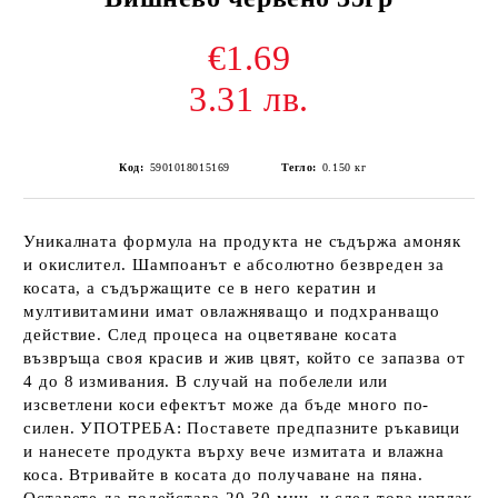
€1.69
3.31 лв.
Код:
5901018015169
Тегло:
0.150
кг
Уникалната формула на продукта не съдържа амоняк
и окислител. Шампоанът е абсолютно безвреден за
косата, а съдържащите се в него кератин и
мултивитамини имат овлажняващо и подхранващо
действие. След процеса на оцветяване косата
възвръща своя красив и жив цвят, който се запазва от
4 до 8 измивания. В случай на побелели или
изсветлени коси ефектът може да бъде много по-
силен. УПОТРЕБА: Поставете предпазните ръкавици
и нанесете продукта върху вече измитата и влажна
коса. Втривайте в косата до получаване на пяна.