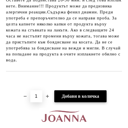
Оставете да подейстава 20-30 мин. и след това изплак
нете. Внимание!!! Продуктът може да предизвика
алергични реакции.Съдържа фенил диамин. Преди
употреба е препоръчително да се направи проба. За
целта капнете няколко капки от продукта върху
кожата на сгъвката на лакътя. Ако в следващите 24
часа не настъпят промени върху кожата, тогава може
да пристъпите към боядисване на косата. Да не се
употребява за боядисване на вежди и мигли. В случай
на попадане на продукта в очите изплакнете обилно с
вода.
Добави в желани