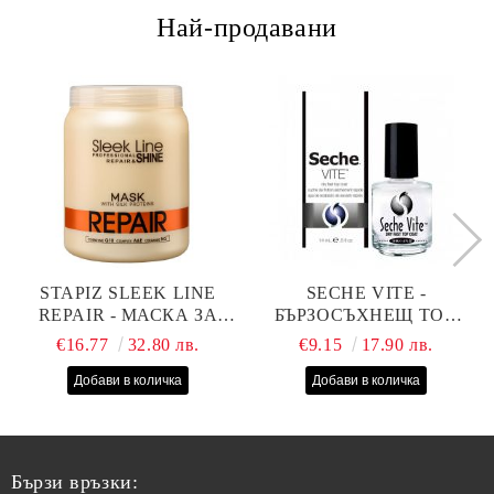
Най-продавани
STAPIZ SLEEK LINE
SECHE VITE -
REPAIR - МАСКА ЗА
БЪРЗОСЪХНЕЩ ТОП
СУХИ, ИЗТОЩЕНИ И
ЛАК - 14 МЛ
€16.77
32.80 лв.
€9.15
17.90 лв.
ТРЕТИРАНИ КОСИ С
КОПРИНЕНИ
ПРОТЕИНИ, КОЕНЗИМ
Q10 И СЕРАМИДИ
1000МЛ
Бързи връзки: