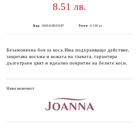
8.51 лв.
Код:
5901018020187
Тегло:
0.150
кг
Безамонячна боя за коса.Има
подхранващо действие,
защитава косъма и кожата на главата, гарантира
дълготраен цвят и идеално покритие на белите коси.
Няма наличност
Добави в желани