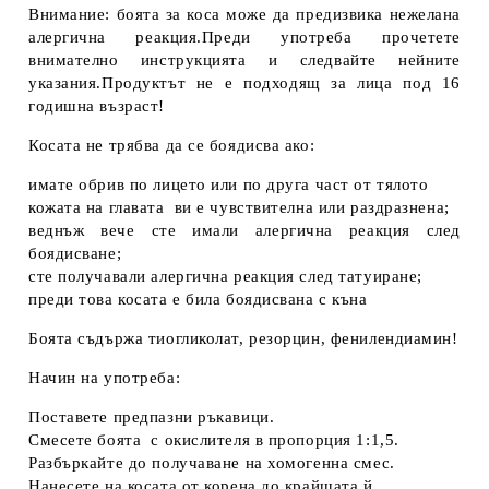
Внимание: боята за коса може да предизвика нежелана
алергична реакция.Преди употреба прочетете
внимателно инструкцията и следвайте нейните
указания.Продуктът не е подходящ за лица под 16
годишна възраст!
Косата не трябва да се боядисва ако:
имате обрив по лицето или по друга част от тялото
кожата на главата ви е чувствителна или раздразнена;
веднъж вече сте имали алергична реакция след
боядисване;
сте получавали алергична реакция след татуиране;
преди това косата е била боядисвана с къна
Боята съдържа тиогликолат, резорцин, фенилендиамин!
Начин на употреба:
Поставете предпазни ръкавици.
Смесете боята с окислителя в пропорция 1:1,5.
Разбъркайте до получаване на хомогенна смес.
Нанесете на косата от корена до крайщата й.