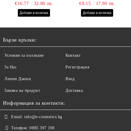
СУХИ, ИЗТОЩЕНИ И
ЛАК - 14 МЛ
€16.77
32.80 лв.
€9.15
17.90 лв.
ТРЕТИРАНИ КОСИ С
КОПРИНЕНИ
ПРОТЕИНИ, КОЕНЗИМ
Q10 И СЕРАМИДИ
1000МЛ
Бързи връзки:
Условия за ползване
Контакт
За Нас
Регистрация
Лични Данни
Вход
Замяна на продукт
Доставка
Информация за контакти:
Email:
info@e-cosmetics.bg
Телефон:
0885 397 198