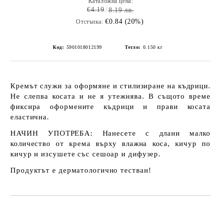
Каталожна цена:
€4.19
8.19 лв.
€0.84 (20%)
Отстъпка:
Код:
5901018012199
Тегло:
0.150
кг
Кремът служи за оформяне и стилизиране на къдрици.
Не слепва косата и не я утежнява. В същото време
фиксира оформените къдрици и прави косата
еластична.
НАЧИН УПОТРЕБА: Нанесете с длани малко
количество от крема върху влажна коса, кичур по
кичур и изсушете със сешоар и дифузер.
Продуктът е дерматологично тестван!
Добави в желани