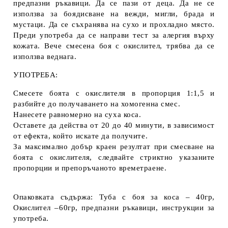
предпазни ръкавици. Да се пази от деца. Да не се
използва за боядисване на вежди, мигли, брада и
мустаци. Да се съхранява на сухо и прохладно място.
Преди употреба да се направи тест за алергия върху
кожата. Вече смесена боя с окислител, трябва да се
използва веднага.
УПОТРЕБА:
Смесете боята с окислителя в пропорция 1:1,5 и
разбийте до получаването на хомогенна смес.
Нанесете равномерно на суха коса.
Оставете да действа от 20 до 40 минути, в зависимост
от ефекта, който искате да получите.
За максимално добър краен резултат при смесване на
боята с окислителя, следвайте стриктно указаните
пропорции и препоръчаното времетраене.
Опаковката съдържа: Туба с боя за коса – 40гр,
Окислител –60гр, предпазни ръкавици, инструкции за
употреба.