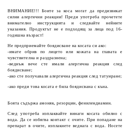
ВНИМАНИЕ!!! Боите за коса могат да предизвикат
силни алергични реакции! Преди употреба прочетете
внимателно инструкцията и следвайте нейните
указания. Продуктът не е подходящ за лица под 16-
годишна възраст!
Не предприемайте боядисване на косата си ако:
-имате обрив по лицето или кожата на главата е
чувствителна и раздразнена;
-веднъж вече сте имали алергична реакция след
боядисване;
-ако сте получавали алергична реакция след татуиране;
-ако преди това косата е била боядисвана с къна.
Боята съдържа амоняк, резорцин, фенилендиамин.
След употреба изплаквайте винаги косата обилно с
вода. Да се избягва контакт с очите. При попадане на
препарат в очите, изплакнете веднага с вода. Носете