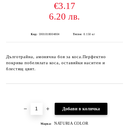
€3.17
6.20 лв.
Код:
5901018004804
Тегло:
0.150
кг
Дълготрайна, амонячна боя за коса.Перфектно
покрива побелялата коса, оставяйки наситен и
блестящ цвят.
Добави в желани
NATURIA COLOR
Марка: