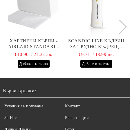
ХАРТИЕНИ КЪРПИ -
SCANDIC LINE КЪДРИН
AIRLAID STANDART -
ЗА ТРУДНО КЪДРЕЩА
40СМ/70СМ - 100БР
СЕ КОСА 1000МЛ
€10.90
21.32 лв.
€9.71
18.99 лв.
Бързи връзки:
Условия за ползване
Контакт
За Нас
Регистрация
Лични Данни
Вход