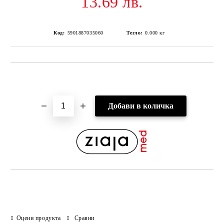
13.69 лв.
Код:
5901887035060
Тегло:
0.000
кг
Добави в желани
Оцени продукта
Сравни