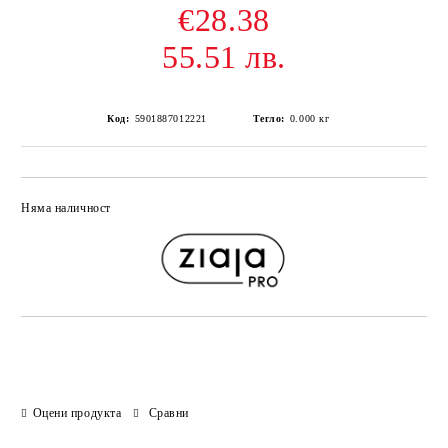
€28.38
55.51 лв.
Код:
5901887012221
Тегло:
0.000
кг
Няма наличност
Добави в желани
Оцени продукта
Сравни