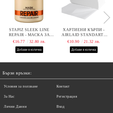
STAPIZ SLEEK LINE
ХАРТИЕНИ КЪРПИ -
REPAIR - МАСКА ЗА
AIRLAID STANDART -
СУХИ, ИЗТОЩЕНИ И
40СМ/70СМ - 100БР
€16.77
32.80 лв.
€10.90
21.32 лв.
ТРЕТИРАНИ КОСИ С
КОПРИНЕНИ
ПРОТЕИНИ, КОЕНЗИМ
Q10 И СЕРАМИДИ
1000МЛ
Бързи връзки:
Условия за ползване
Контакт
За Нас
Регистрация
Лични Данни
Вход