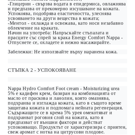
-Глицерин - свързва водата в епидермиса, овлажнява
и предпазва от прекомерно изсушаване на кожата.
Успокоява, подобрява еластичността, улеснява
усвояването на други вещества в кожата;
-Ментол - охлажда и освежава, като носи незабавно
облекчение на краката.
Начин на употреба: Напръскайте стъпалата и
прасците със спрей за крака Energy Comfort Nappa -
Отпуснете се, охладете и нежно масажирайте.
Забележки: Не използвайте върху наранена кожа.
СТЪПКА 2 - УСПОКОЯВАНЕ
N
appa Hydro Comfort Foot cream - Moisturizing urea
5% е кадифен крем, базиран на комбинацията от
масло от праскова и ланолин, която омазнява,
подхранва и изглажда кожата, като в същото време
защитава кожата и подпомага нейната регенерация.
Съдържащите се в крема 5% урея омекотяват и
подхранват роговия слой на кожата, като я
предпазват от външни фактори и действат
успокояващо. Продуктът се характеризира с приятен,
свеж аромат с нотка на цитрусови плодове.