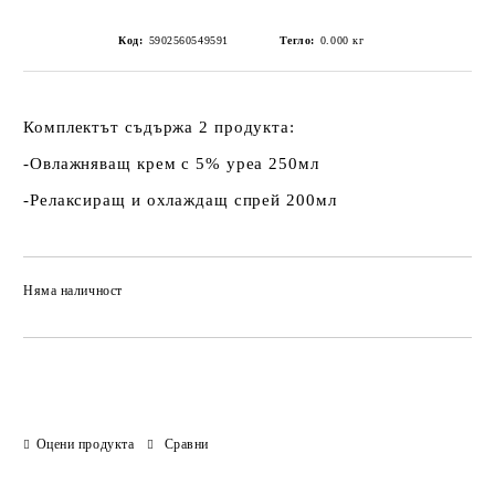
Код:
5902560549591
Тегло:
0.000
кг
Комплектът съдържа 2 продукта:
-Овлажняващ крем с 5% уреа 250мл
-Релаксиращ и охлаждащ спрей 200мл
Няма наличност
Добави в желани
Оцени продукта
Сравни