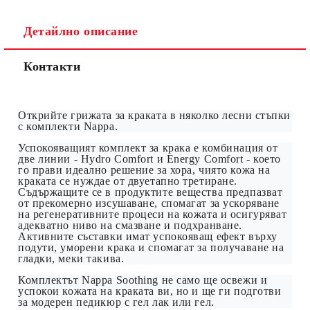
Детайлно описание
Контакти
Открийте грижата за краката в няколко лесни стъпки
с комплекти
Nappa.
Успокояващият комплект за крака е комбинация от
две линии - Hydro Comfort и Energy Comfort - което
го прави идеално решение за хора, чиято кожа на
краката се нуждае от двуетапно третиране.
Съдържащите се в продуктите вещества предпазват
от прекомерно изсушаване, спомагат за ускоряване
на регенеративните процеси на кожата и осигуряват
адекватно ниво на смазване и подхранване.
Активните съставки имат успокояващ ефект върху
подути, уморени крака и спомагат за получаване на
гладки, меки такива.
Комплектът
Nappa
Soothing не само ще освежи и
успокои кожата на краката ви, но и ще ги подготви
за модерен педикюр с гел лак или гел.