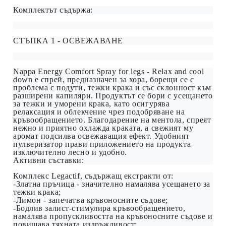
Комплектът съдържа:
СТЪПКА 1 - ОСВЕЖАВАНЕ
N
appa Energy Comfort Spray for legs - Relax and cool
down е спрей, предназначен за хора, борещи се с
проблема с подути, тежки крака и със склонност към
разширени капиляри. Продуктът се бори с усещането
за тежки и уморени крака, като осигурява
релаксация и облекчение чрез подобряване на
кръвообращението. Благодарение на ментола, спреят
нежно и приятно охлажда краката, а свежият му
аромат подсилва освежаващия ефект. Удобният
пулверизатор прави приложението на продукта
изключително лесно и удобно.
Активни съставки:
Комплекс Legactif, съдържащ екстракти от:
-Златна пръчица - значително намалява усещането за
тежки крака;
-Лимон - запечатва кръвоносните съдове;
-Бодлив залист-стимулира кръвообращението,
намалява пропускливостта на кръвоносните съдове и
повишава тяхната издръжливост;