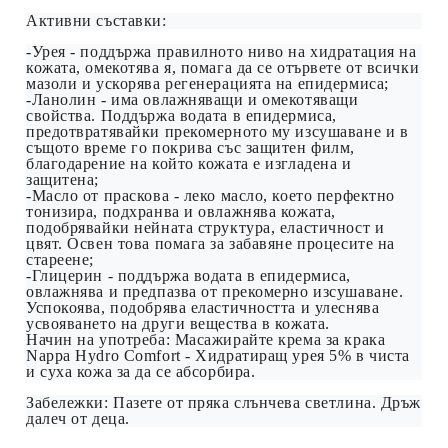
Активни съставки:
-Урея - поддържа правилното ниво на хидратация на
кожата, омекотява я, помага да се отървете от всички
мазоли и ускорява регенерацията на епидермиса;
-Ланолин - има овлажняващи и омекотяващи
свойства. Поддържа водата в епидермиса,
предотвратявайки прекомерното му изсушаване и в
същото време го покрива със защитен филм,
благодарение на който кожата е изгладена и
защитена;
-Масло от праскова - леко масло, което перфектно
тонизира, подхранва и овлажнява кожата,
подобрявайки нейната структура, еластичност и
цвят. Освен това помага за забавяне процесите на
стареене;
-Глицерин - поддържа водата в епидермиса,
овлажнява и предпазва от прекомерно изсушаване.
Успокоява, подобрява еластичността и улеснява
усвояването на други вещества в кожата.
Начин на употреба: Масажирайте крем
a
за крака
Nappa
Hydro Comfort - Хидратиращ урея 5% в чиста
и суха кожа за да се абсорбира.
Забележки: Пазете от пряка слънчева светлина. Дръж
далеч от деца.