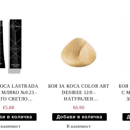
КОСА LASTRADA
БОЯ ЗА КОСА COLOR ART
БОЯ
 МЛЯКО №9.23 -
DESIREE 12/0 -
С М
ГО СВЕТЛО
НАТУРАЛЕН
З
НЕНО БЕЖОВО
УЛТРАИЗРУСИТЕЛ
€5.88
€6.90
РУСО
 наличност
В наличност