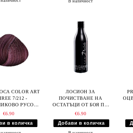
 наличност
В наличност
КОСА COLOR ART
ЛОСИОН ЗА
PR
REE 7/212 -
ПОЧИСТВАНЕ НА
ОЦВ
ЛИКОВО РУСО
ОСТАТЪЦИ ОТ БОЯ ПО
МЕТИСТ
КОЖАТА 300мл
€6.90
€6.90
 наличност
В наличност