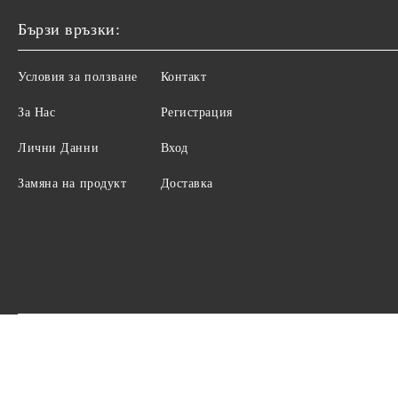
Бързи връзки:
Условия за ползване
Контакт
За Нас
Регистрация
Лични Данни
Вход
Замяна на продукт
Доставка
Нашият онлайн магазин е 100% съобразен с GDPR.
Проч
GDPR