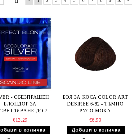
1
2
3
4
5
6
7
8
9
10
LVER - ОБЕЗПРАШЕН
БОЯ ЗА КОСА COLOR ART
БЛОНДОР ЗА
DESIREE 6/82 - ТЪМНО
СВЕТЛЯВАНЕ ДО 7
РУСО МОКА
ТОНА 500гр
€13.29
€6.90