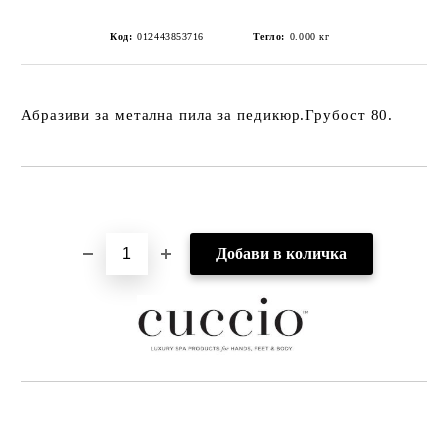
Код:
012443853716
Тегло:
0.000
кг
Абразиви за метална пила за педикюр.Грубост 80.
Добави в желани