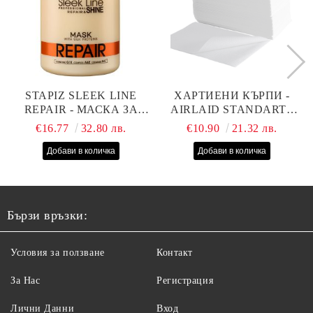
STAPIZ SLEEK LINE
ХАРТИЕНИ КЪРПИ -
REPAIR - МАСКА ЗА
AIRLAID STANDART -
СУХИ, ИЗТОЩЕНИ И
40СМ/70СМ - 100БР
€16.77
32.80 лв.
€10.90
21.32 лв.
ТРЕТИРАНИ КОСИ С
КОПРИНЕНИ
ПРОТЕИНИ, КОЕНЗИМ
Q10 И СЕРАМИДИ
1000МЛ
Бързи връзки:
Условия за ползване
Контакт
За Нас
Регистрация
Лични Данни
Вход