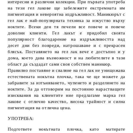
интересни и различни колекции. При първата употреба
на тези гел лакове ще забележите екстремната им
пигментация и невероятна издръжливост. Маникюрът с
гел лак е най-популярната техника за изкуство върху
ноктите. Всеки ден тя печели все повече и повече
доволни клиенти. Гел лакът е придобил своята
популярност благодарение на издръжливостта над
десет дни без повреди, натрошаване и с прекрасен
блясък. Поставянето на гел лак вече е достъпно и у
дома, което дава възможност и на любителите в тази
област да създадат сами своя собствен маникюр.
Правилно поставяне и сваляне на гел лак не унищожава
естествената нокътна плочка, така че ще можете да
забравите за изтъняването, чупенето и разделянето на
ноктите. За да отговорим на постоянно нарастващите
изисквания на клиентите ние предлагаме марка гел
лакове с отлично качество, висока трайност и силна
пигментация на отлична цена.
УПОТРЕБА:
Подгответе нокътната плочка, като матирате