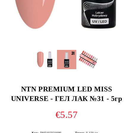
NTN PREMIUM LED MISS
UNIVERSE - ГЕЛ ЛАК №31 - 5гр
€5.57
Код:
5902102331080
Тегло:
0.150
кг