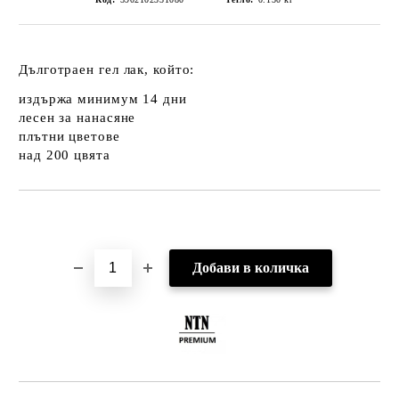
Дълготраен гел лак, който:
издържа минимум 14 дни
лесен за нанасяне
плътни цветове
над 200 цвята
Добави в желани