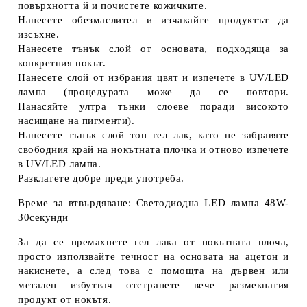
повърхнотта й и почистете кожичките.
Нанесете обезмаслител и изчакайте продуктът да
изсъхне.
Нанесете тънък слой от основата, подходяща за
конкретния нокът.
Нанесете слой от избрания цвят и изпечете в UV/LED
лампа (процедурата може да се повтори.
Нанасяйте ултра тънки слоеве поради високото
насищане на пигменти).
Нанесете тънък слой топ гел лак, като не забравяте
свободния край на нокътната плочка и отново изпечете
в UV/LED лампа.
Разклатете добре преди употреба.
Време за втвърдяване: Светодиодна LED лампа 48W-
30секунди
За да се премахнете гел лака от нокътната плоча,
просто използвайте течност на основата на ацетон и
накиснете, а след това с помощта на дървен или
метален избутвач отстранете вече размекнатия
продукт от нокътя.