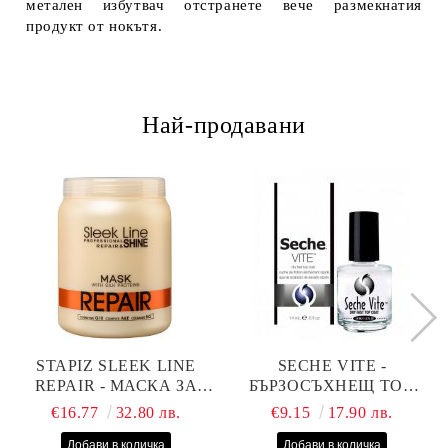
метален избутвач отстранете вече размекнатия
продукт от нокътя.
Най-продавани
STAPIZ SLEEK LINE
SECHE VITE -
REPAIR - МАСКА ЗА
БЪРЗОСЪХНЕЩ ТОП
СУХИ, ИЗТОЩЕНИ И
ЛАК - 14 МЛ
€16.77
32.80 лв.
€9.15
17.90 лв.
ТРЕТИРАНИ КОСИ С
КОПРИНЕНИ