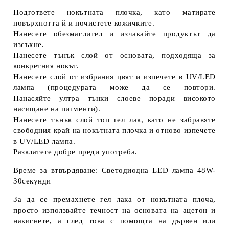
Подгответе нокътната плочка, като матирате
повърхнотта й и почистете кожичките.
Нанесете обезмаслител и изчакайте продуктът да
изсъхне.
Нанесете тънък слой от основата, подходяща за
конкретния нокът.
Нанесете слой от избрания цвят и изпечете в UV/LED
лампа (процедурата може да се повтори.
Нанасяйте ултра тънки слоеве поради високото
насищане на пигменти).
Нанесете тънък слой топ гел лак, като не забравяте
свободния край на нокътната плочка и отново изпечете
в UV/LED лампа.
Разклатете добре преди употреба.
Време за втвърдяване: Светодиодна LED лампа 48W-
30секунди
За да се премахнете гел лака от нокътната плоча,
просто използвайте течност на основата на ацетон и
накиснете, а след това с помощта на дървен или