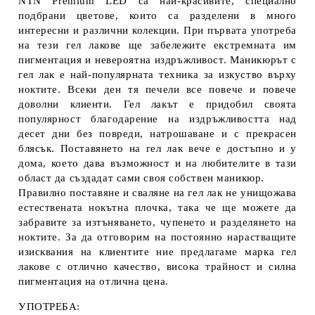
NTN Premium LED са най-красивите, специално
подбрани цветове, които са разделени в много
интересни и различни колекции. При първата употреба
на тези гел лакове ще забележите екстремната им
пигментация и невероятна издръжливост. Маникюрът с
гел лак е най-популярната техника за изкуство върху
ноктите. Всеки ден тя печели все повече и повече
доволни клиенти. Гел лакът е придобил своята
популярност благодарение на издръжливостта над
десет дни без повреди, натрошаване и с прекрасен
блясък. Поставянето на гел лак вече е достъпно и у
дома, което дава възможност и на любителите в тази
област да създадат сами своя собствен маникюр.
Правилно поставяне и сваляне на гел лак не унищожава
естествената нокътна плочка, така че ще можете да
забравите за изтъняването, чупенето и разделянето на
ноктите. За да отговорим на постоянно нарастващите
изисквания на клиентите ние предлагаме марка гел
лакове с отлично качество, висока трайност и силна
пигментация на отлична цена.
УПОТРЕБА: