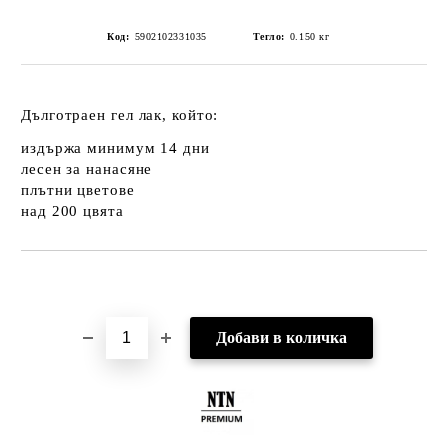
Код:
5902102331035
Тегло:
0.150
кг
Дълготраен гел лак, който:
издържа минимум 14 дни
лесен за нанасяне
плътни цветове
над 200 цвята
Добави в желани