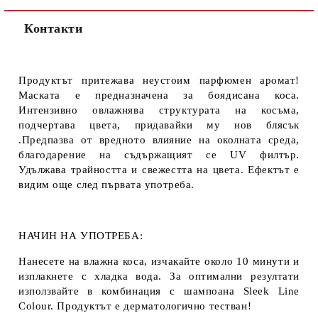
Контакти
Продуктът притежава неустоим парфюмен аромат!
Маската е предназначена за боядисана коса.
Интензивно овлажнява структурата на косъма,
подчертава цвета, придавайки му нов блясък
.Предпазва от вредното влияние на околната среда,
благодарение на съдържащият се UV филтър.
Удължава трайността и свежестта на цвета. Ефектът е
видим още след първата употреба.
НАЧИН НА УПОТРЕБА:
Нанесете на влажна коса, изчакайте около 10 минути и
изплакнете с хладка вода. За оптимални резултати
използвайте в комбинация с шампоана Sleek Line
Colour. Продуктът е дерматологично тестван!