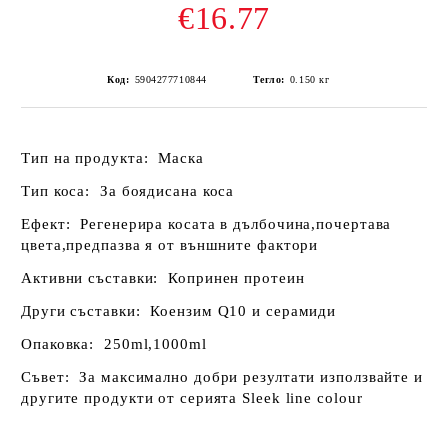
€16.77
Код:
5904277710844
Тегло:
0.150
кг
Тип на продукта:
Маска
Тип коса:
За боядисана коса
Ефект:
Регенерира косата в дълбочина,почертава
цвета,предпазва я от външните фактори
Активни съставки:
Копринен протеин
Други съставки:
Коензим Q10 и серамиди
Опаковка:
250ml,1000ml
Съвет:
За максимално добри резултати използвайте и
другите продукти от серията Sleek line colour