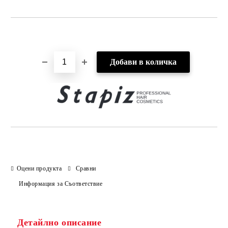
Добави в желани
Оцени продукта
Сравни
Информация за Съответствие
Детайлно описание