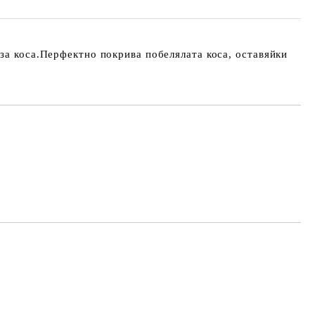
за коса.Перфектно покрива побелялата коса, оставяйки
Добави в желани