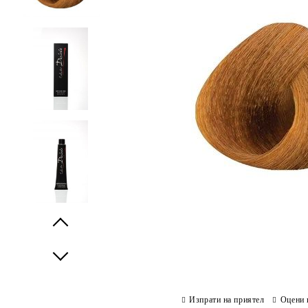
Prev
Next
Изпрати на приятел
Оцени 