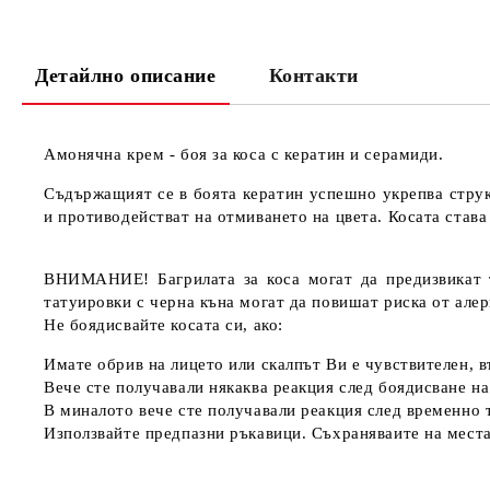
Детайлно описание
Контакти
Амонячна крем - боя за коса с кератин и серамиди.
Съдържащият се в боята кератин успешно укрепва струк
и противодействат на отмиването на цвета. Косата става
ВНИМАНИЕ! Багрилата за коса могат да предизвикат т
татуировки с черна къна могат да повишат риска от алер
Не боядисвайте косата си, ако:
Имате обрив на лицето или скалпът Ви е чувствителен, 
Вече сте получавали някаква реакция след боядисване на
В миналото вече сте получавали реакция след временно 
Използвайте предпазни ръкавици. Съхраняваите на места