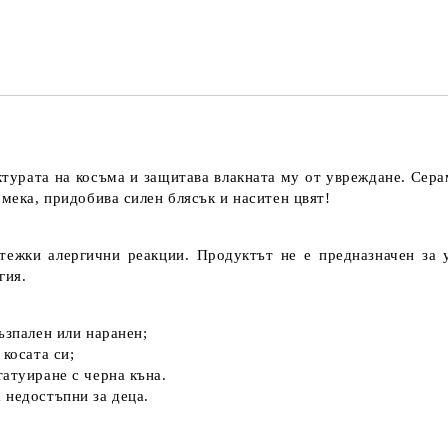
турата на косъма и защитава влакната му от увреждане. Сера
 мека, придобива силен блясък и наситен цвят!
ежки алергични реакции. Продуктът не е предназначен за 
гия.
възпален или наранен;
 косата си;
татуиране с черна къна.
 недостъпни за деца.