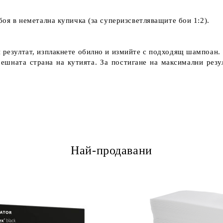
боя в неметална купичка (за суперизсветляващите бои 1:2).
я резултат, изплакнете обилно и измийте с подходящ шампоан.
ешната страна на кутията. За постигане на максимални резул
Най-продавани