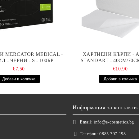
И MERCATOR MEDICAL -
ХАРТИЕНИ КЪРПИ - A
Л - ЧЕРНИ - S - 100БР
STANDART - 40СМ/70СМ
€7.50
€10.90
Информация за контакти:
Email:
info@e-cosmetics.bg
Телефон:
0885 397 198