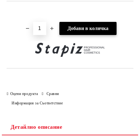
Добави в желани
Оцени продукта
Сравни
Информация за Съответствие
Детайлно описание