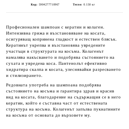
Код:
5904277710967
Тегло:
0.150
кг
Професионален шампоан с кератин и колаген.
Интензивна грижа и възстановяване на косата,
осигуряващ копринена гладкост и естествен блясък.
Кератинът укрепва и възстановява увредените
участъци в структурата на косъма. Колагенът
намалява накъсването и подобрява състоянието на
сухата и увредена коса. Пантенолът ефективно
хидратира скалпа и косата, улеснявайки разресването
и стилизирането.
Редовната употреба на шампоана подобрява
състоянието на косъма и гарантира здрав и красив
вид на косата, благодарение на съдържащия се в него
кератин, който е съставна част от естествената
структура на косъма. Колагенът запълва пукнатините
на косъма от основата до върховете му.