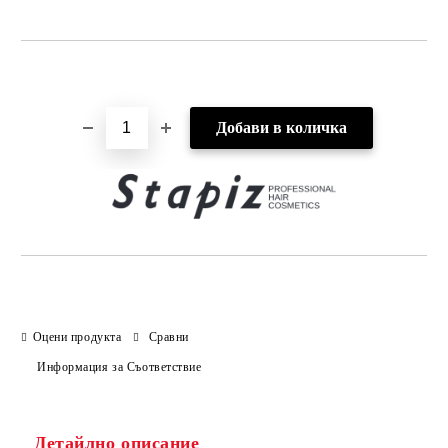
Добави в желани
Оцени продукта
Сравни
Информация за Съответствие
Детайлно описание