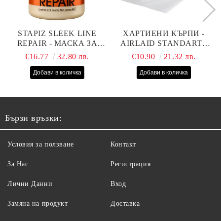
STAPIZ SLEEK LINE
ХАРТИЕНИ КЪРПИ -
REPAIR - МАСКА ЗА
AIRLAID STANDART -
СУХИ, ИЗТОЩЕНИ И
40СМ/70СМ - 100БР
€16.77
32.80 лв.
€10.90
21.32 лв.
ТРЕТИРАНИ КОСИ С
КОПРИНЕНИ
ПРОТЕИНИ, КОЕНЗИМ
Q10 И СЕРАМИДИ
1000МЛ
Бързи връзки:
Условия за ползване
Контакт
За Нас
Регистрация
Лични Данни
Вход
Замяна на продукт
Доставка