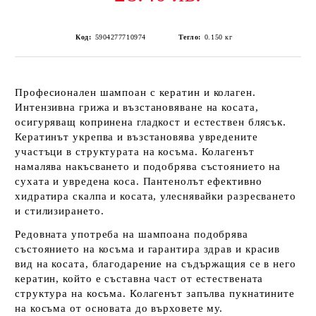
Код:
5904277710974
Тегло:
0.150
кг
Професионален шампоан с кератин и колаген.
Интензивна грижа и възстановяване на косата,
осигуряващ копринена гладкост и естествен блясък.
Кератинът укрепва и възстановява увредените
участъци в структурата на косъма. Колагенът
намалява накъсването и подобрява състоянието на
сухата и увредена коса. Пантенолът ефективно
хидратира скалпа и косата, улеснявайки разресването
и стилизирането.
Редовната употреба на шампоана подобрява
състоянието на косъма и гарантира здрав и красив
вид на косата, благодарение на съдържащия се в него
кератин, който е съставна част от естествената
структура на косъма. Колагенът запълва пукнатините
на косъма от основата до върховете му.