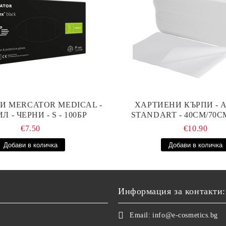
И MERCATOR MEDICAL -
ХАРТИЕНИ КЪРПИ - A
Л - ЧЕРНИ - S - 100БР
STANDART - 40СМ/70СМ
€7.50
€10.90
Информация за контакти:
Email:
info@e-cosmetics.bg