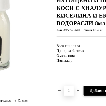
ИЗТОЩЕНИ И П
КОСИ С ХИАЛУ
КИСЕЛИНА И ЕК
ВОДОРАСЛИ 8мл -
Код:
5904277710233
Тегло:
0.150
кг
Възстановява
Придава блясък
Омекотява
Изглажда
Добави в желани
продукта
Сравни