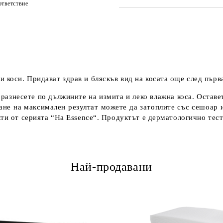
тветствие
коси. Придават здрав и бляскъв вид на косата още след първ
несете по дължините на измита и леко влажна коса. Оставете
гане на максимален резултат можете да затоплите със сешоар 
кти от серията “Ha Essence“. Продуктът е дерматологично тест
Най-продавани