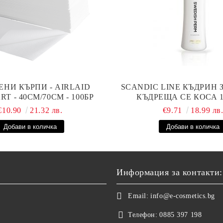
ЕНИ КЪРПИ - AIRLAID
SCANDIC LINE КЪДРИН 
T - 40СМ/70СМ - 100БР
КЪДРЕЩА СЕ КОСА 
€10.90
21.32 лв.
€9.71
18.99 лв
Информация за контакти:
Email:
info@e-cosmetics.bg
Телефон:
0885 397 198