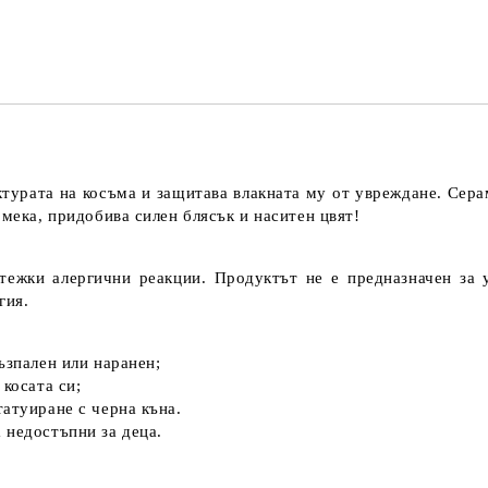
турата на косъма и защитава влакната му от увреждане. Сера
 мека, придобива силен блясък и наситен цвят!
ежки алергични реакции. Продуктът не е предназначен за 
гия.
възпален или наранен;
 косата си;
татуиране с черна къна.
 недостъпни за деца.