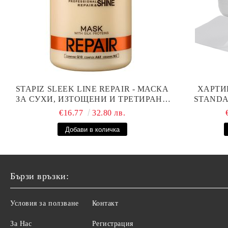
STAPIZ SLEEK LINE REPAIR - МАСКА
ХАРТИ
ЗА СУХИ, ИЗТОЩЕНИ И ТРЕТИРАНИ
STANDAR
КОСИ С КОПРИНЕНИ ПРОТЕИНИ,
€16.77
32.80 лв.
КОЕНЗИМ Q10 И СЕРАМИДИ 1000МЛ
Бързи връзки:
Условия за ползване
Контакт
За Нас
Регистрация