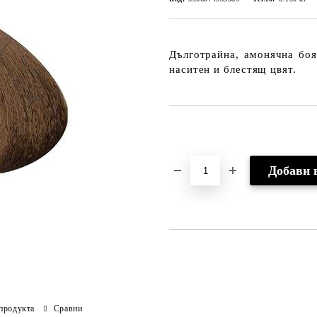
Дълготрайна, амонячна боя
наситен и блестящ цвят.
Добави в желани
продукта
Сравни