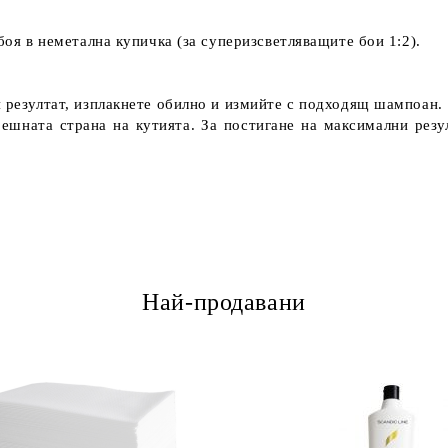
боя в неметална купичка (за суперизсветляващите бои 1:2).
я резултат, изплакнете обилно и измийте с подходящ шампоан.
ешната страна на кутията. За постигане на максимални резул
Най-продавани