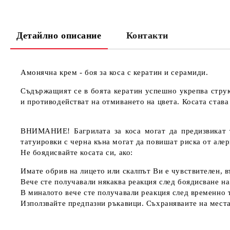
Детайлно описание
Контакти
Амонячна крем - боя за коса с кератин и серамиди.
Съдържащият се в боята кератин успешно укрепва струк
и противодействат на отмиването на цвета. Косата става
ВНИМАНИЕ! Багрилата за коса могат да предизвикат т
татуировки с черна къна могат да повишат риска от алер
Не боядисвайте косата си, ако:
Имате обрив на лицето или скалпът Ви е чувствителен, 
Вече сте получавали някаква реакция след боядисване на
В миналото вече сте получавали реакция след временно 
Използвайте предпазни ръкавици. Съхраняваите на места