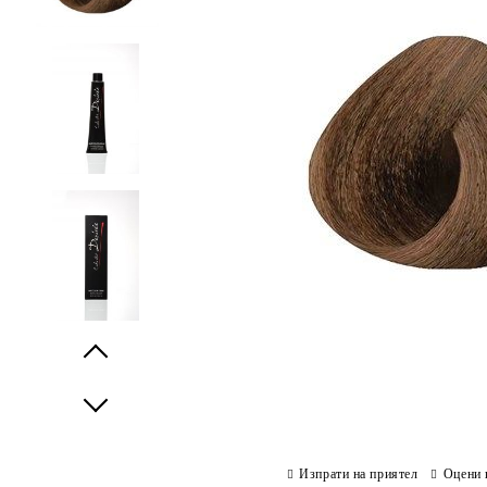
Prev
Next
Изпрати на приятел
Оцени 