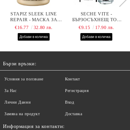
STAPIZ SLEEK LINE
SECHE VITE -
REPAIR - МАСКА ЗА
БЪРЗОСЪХНЕЩ ТОП
СУХИ, ИЗТОЩЕНИ И
ЛАК - 14 МЛ
€16.77
32.80 лв.
€9.15
17.90 лв.
ТРЕТИРАНИ КОСИ С
КОПРИНЕНИ
ПРОТЕИНИ, КОЕНЗИМ
Q10 И СЕРАМИДИ
1000МЛ
Бързи връзки:
Условия за ползване
Контакт
За Нас
Регистрация
Лични Данни
Вход
Замяна на продукт
Доставка
Информация за контакти: