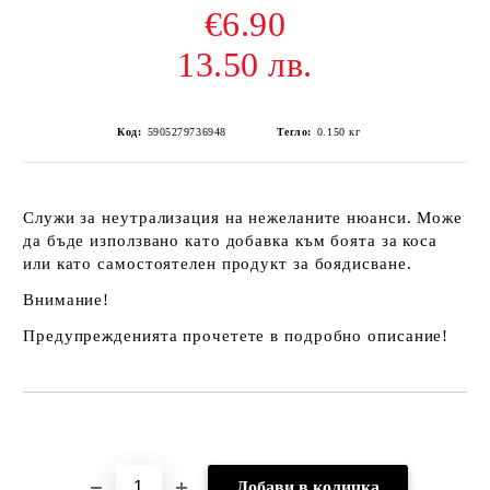
€6.90
13.50 лв.
Код:
5905279736948
Тегло:
0.150
кг
Служи за неутрализация на нежеланите нюанси. Може
да бъде използвано като добавка към боята за коса
или като самостоятелен продукт за боядисване.
Внимание!
Предупрежденията прочетете в подробно описание!
Добави в желани