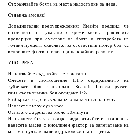
Съхранявайте боята на места недостъпни за деца.
Съдържа амоняк!
Допълнителни предупреждения: Имайте предвид, че
спазването на указаното времетраене, правилните
пропорции при смесване на боята и употребата на
точния процент окислител за съответния номер боя, са
основните фактори влияещи на крайния резултат.
УПОТРЕБА:
Използвайте съд, който не е метален.
Смесете в съотношение 1:1,5 съдържанието на
тубичката боя с оксидант Scandic Line/за русата
гама съотношение боя оксидант 1:2/.
Разбъркайте до получаването на хомогенна смес.
Нанесете върху суха коса.
Оставете да действа около 30минути.
Изплакнете боята с хладка вода, измийте с шампоан и
нанесете маска с киселинен фактор за запечатване на
косъма и удължаване издръжливостта на цвета.