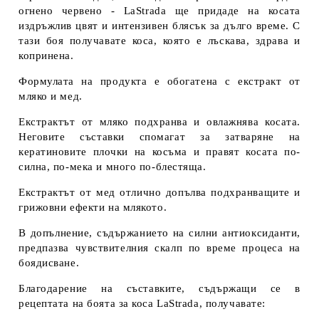
огнено червено - LaStrada ще придаде на косата
издръжлив цвят и интензивен блясък за дълго време. С
тази боя получавате коса, която е лъскава, здрава и
копринена.
Формулата на продукта е обогатена с екстракт от
мляко и мед.
Екстрактът от мляко подхранва и овлажнява косата.
Неговите съставки спомагат за затваряне на
кератиновите плочки на косъма и правят косата по-
силна, по-мека и много по-блестяща.
Екстрактът от мед отлично допълва подхранващите и
грижовни ефекти на млякото.
В допълнение, съдържанието на силни антиоксиданти,
предпазва чувствителния скалп по време процеса на
боядисване.
Благодарение на съставките, съдържащи се в
рецептата на боята за коса LaStrada, получавате: