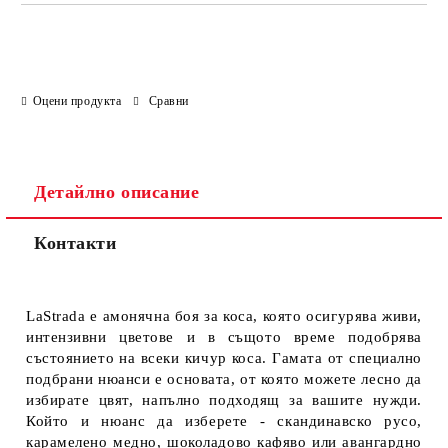
Оцени продукта
Сравни
Детайлно описание
Контакти
LaStrada е амонячна боя за коса, която осигурява живи,
интензивни цветове и в същото време подобрява
състоянието на всеки кичур коса. Гамата от специално
подбрани нюанси е основата, от която можете лесно да
избирате цвят, напълно подходящ за вашите нужди.
Който и нюанс да изберете - скандинавско русо,
карамелено медно, шоколадово кафяво или авангардно