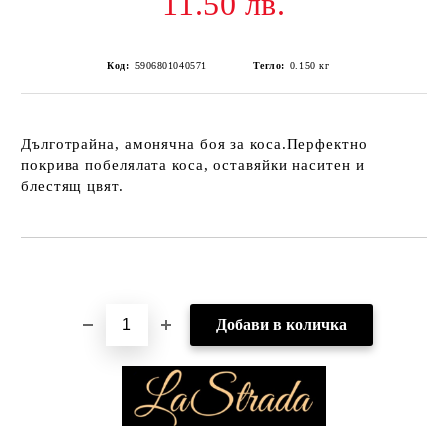
11.50 лв.
Код:
5906801040571
Тегло:
0.150
кг
Дълготрайна, амонячна боя за коса.Перфектно
покрива побелялата коса, оставяйки наситен и
блестящ цвят.
Добави в желани