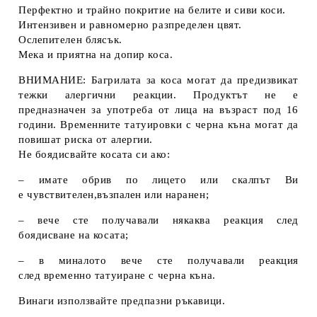
Перфектно и трайно покритие на белите и сиви коси.
Интензивен и равномерно разпределен цвят.
Ослепителен блясък.
Мека и приятна на допир коса.
ВНИМАНИЕ: Багрилата за коса могат да предизвикат
тежки алергични реакции. Продуктът не е
предназначен за употреба от лица на възраст под 16
години. Временните татуировки с черна къна могат да
повишат риска от алергии.
Не боядисвайте косата си ако:
– имате обрив по лицето или скалпът Ви
е чувствителен,възпален или наранен;
– вече сте получавали някаква реакция след
боядисване на косата;
– в миналото вече сте получавали реакция
след временно татуиране с черна къна.
Винаги използвайте предпазни ръкавици.