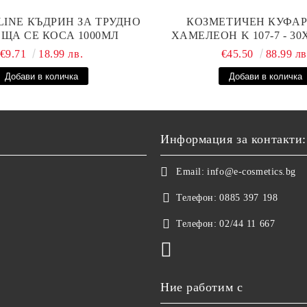
LINE КЪДРИН ЗА ТРУДНО
КОЗМЕТИЧЕН КУФАР 
ЩА СЕ КОСА 1000МЛ
ХАМЕЛЕОН K 107-7 - 3
€9.71
18.99 лв.
€45.50
88.99 лв
Информация за контакти:
Email:
info@e-cosmetics.bg
Телефон:
0885 397 198
Телефон:
02/44 11 667
Ние работим с