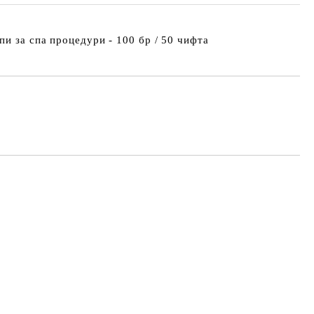
и за спа процедури - 100 бр / 50 чифта
Добави в желани