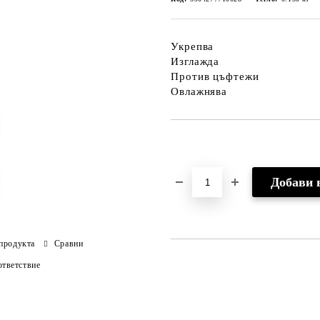
Укрепва
Изглажда
Против цъфтежи
Овлажнява
Добави в желани
продукта
Сравни
тветствие