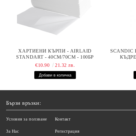
ХАРТИЕНИ КЪРПИ - AIRLAID
SCANDIC 
STANDART - 40СМ/70СМ - 100БР
КЪДРЕ
€10.90
21.32 лв.
Бързи връзки:
Условия за ползване
Контакт
За Нас
Регистрация