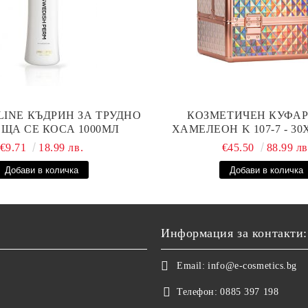
LINE КЪДРИН ЗА ТРУДНО
КОЗМЕТИЧЕН КУФАР 
ЩА СЕ КОСА 1000МЛ
ХАМЕЛЕОН K 107-7 - 3
€9.71
18.99 лв.
€45.50
88.99 лв
Информация за контакти:
Email:
info@e-cosmetics.bg
Телефон:
0885 397 198