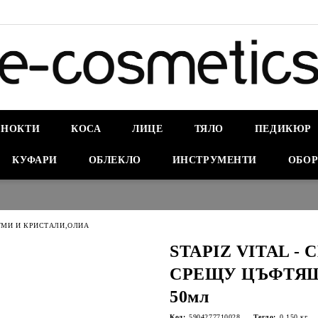
НОКТИ
КОСА
ЛИЦЕ
ТЯЛО
ПЕДИКЮР
КУФАРИ
ОБЛЕКЛО
ИНСТРУМЕНТИ
ОБОР
УМИ И КРИСТАЛИ,ОЛИА
STAPIZ VITAL -
СРЕЩУ ЦЪФТЯ
50мл
Код:
5904277710028
Тегло:
0.150
кг