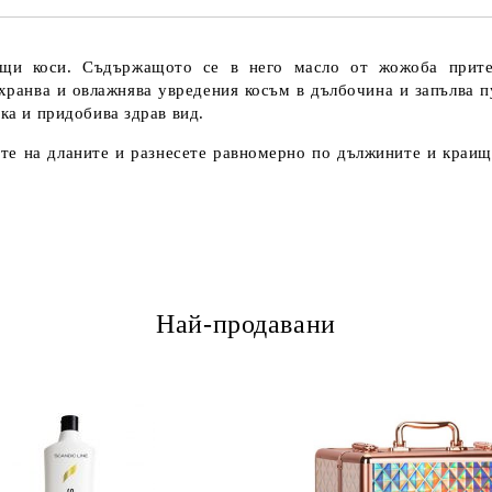
щи коси. Съдържащото се в него масло от жожоба прите
хранва и овлажнява увредения косъм в дълбочина и запълва п
ека и придобива здрав вид.
на дланите и разнесете равномерно по дължините и краищата
Най-продавани