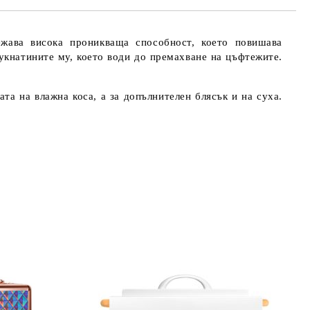
жава висока проникваща способност, което повишава
укнатините му, което води до премахване на цъфтежите.
 на влажна коса, а за допълнителен блясък и на суха.