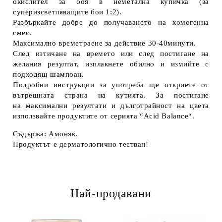
окислител за боя в неметална купичка (за
суперизсветляващите бои 1:2).
Разбъркайте добре до получаването на хомогенна
смес.
Максимално времетраене за действие 30-40минути.
След изтичане на времето или след постигане на
желания резултат, изплакнете обилно и измийте с
подходящ шампоан.
Подробни инструкции за употреба ще откриете от
вътрешната страна на кутията. За постигане
на максимални резултати и дълготрайност на цвета
използвайте продуктите от серията “Acid Balance“.
Съдържа: Амоняк.
Продуктът е дерматологично тестван!
Най-продавани