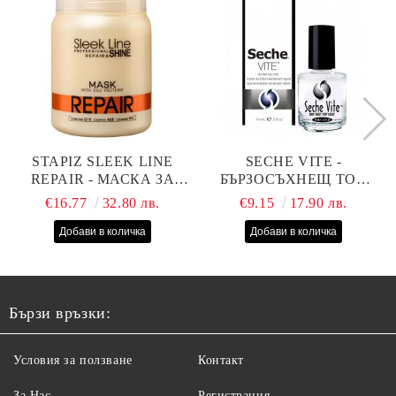
STAPIZ SLEEK LINE
SECHE VITE -
REPAIR - МАСКА ЗА
БЪРЗОСЪХНЕЩ ТОП
СУХИ, ИЗТОЩЕНИ И
ЛАК - 14 МЛ
€16.77
32.80 лв.
€9.15
17.90 лв.
ТРЕТИРАНИ КОСИ С
КОПРИНЕНИ
ПРОТЕИНИ, КОЕНЗИМ
Q10 И СЕРАМИДИ
1000МЛ
Бързи връзки:
Условия за ползване
Контакт
За Нас
Регистрация