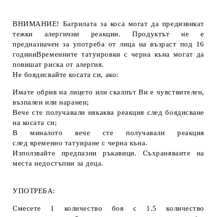
ВНИМАНИЕ! Багрилата за коса могат да предизвикат
тежки алергични реакции. Продуктът не е
предназначен за употреба от лица на възраст под 16
годиниВременните татуировки с черна къна могат да
повишат риска от алергия.
Не боядисвайте косата си, ако:
Имате обрив на лицето или скалпът Ви е чувствителен,
възпален или наранен;
Вече сте получавали някаква реакция след боядисване
на косата си;
В миналото вече сте получавали реакция
след временно татуиране с черна къна.
Използвайте предпазни ръкавици. Съхраняваите на
места недостъпни за деца.
УПОТРЕБА:
Смесете 1 количество боя с 1.5 количество