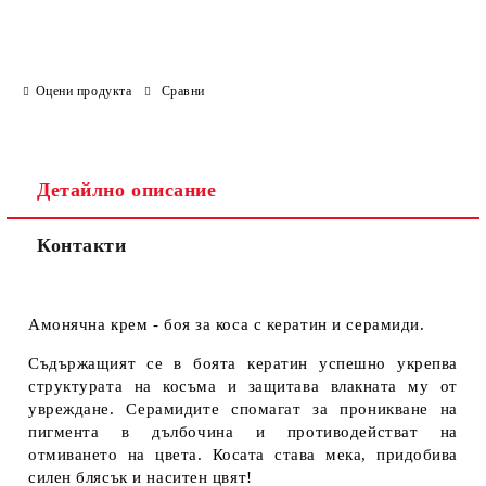
Оцени продукта
Сравни
Детайлно описание
Контакти
Амонячна крем - боя за коса с кератин и серамиди.
Съдържащият се в боята кератин успешно укрепва
структурата на косъма и защитава влакната му от
увреждане. Серамидите спомагат за проникване на
пигмента в дълбочина и противодействат на
отмиването на цвета. Косата става мека, придобива
силен блясък и наситен цвят!