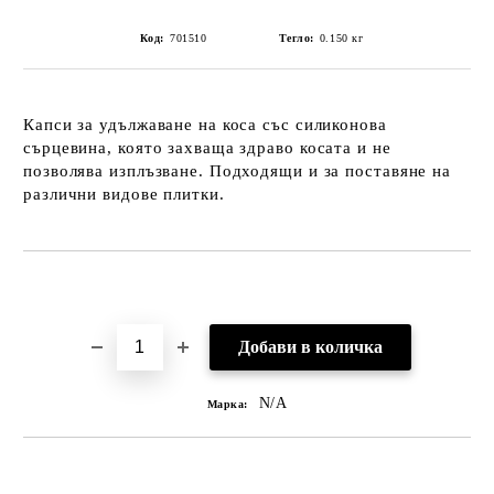
Код:
701510
Тегло:
0.150
кг
Капси за удължаване на коса със силиконова
сърцевина, която захваща здраво косата и не
позволява изплъзване. Подходящи и за поставяне на
различни видове плитки.
Добави в желани
N/A
Марка: