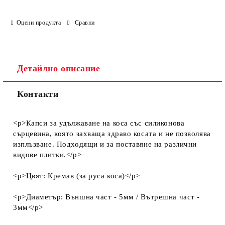
Оцени продукта
Сравни
Детайлно описание
Контакти
<p>Капси за удължаване на коса със силиконова
сърцевина, която захваща здраво косата и не позволява
изплъзване. Подходящи и за поставяне на различни
видове плитки.</p>
<p>Цвят: Кремав (за руса коса)</p>
<p>Диаметър: Външна част - 5мм / Вътрешна част -
3мм</p>