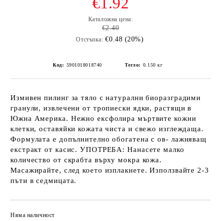
€1.92
Каталожна цена:
€2.40
€0.48 (20%)
Отстъпка:
Код:
5901018018740
Тегло:
0.150
кг
Измивен пилинг за тяло с натурални биоразградими
гранули, извлечени от тропиески ядки, растящи в
Южна Америка. Нежно ексфолира мъртвите кожни
клетки, оставяйки кожата чиста и свежо изглеждаща.
Формулата е допълнително обогатена с ов- лажняващ
екстракт от касис. УПОТРЕБА: Нанасете малко
количество от скрабта върху мокра кожа.
Масажирайте, след което изплакнете. Използвайте 2-3
пъти в седмицата.
Няма наличност
Добави в желани