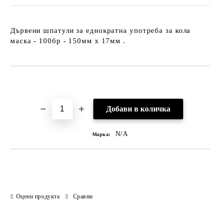
Дървени шпатули за еднократна употреба за кола
маска - 100бр - 150мм х 17мм .
Добави в желани
N/A
Марка:
Оцени продукта
Сравни