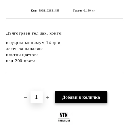
Код:
5902102331455
Тегло:
0.150
кг
Дълготраен гел лак, който:
издържа минимум 14 дни
лесен за нанасяне
плътни цветове
над 200 цвята
Добави в желани