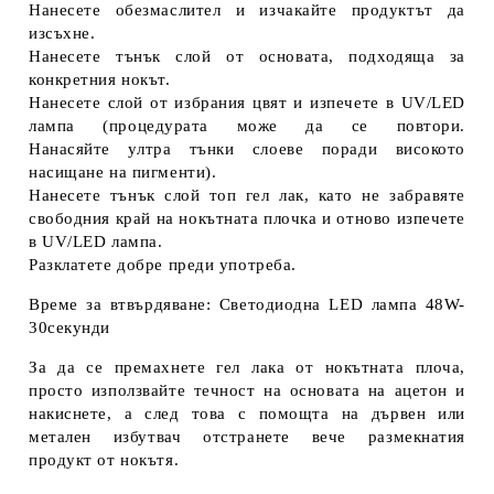
Нанесете обезмаслител и изчакайте продуктът да
изсъхне.
Нанесете тънък слой от основата, подходяща за
конкретния нокът.
Нанесете слой от избрания цвят и изпечете в UV/LED
лампа (процедурата може да се повтори.
Нанасяйте ултра тънки слоеве поради високото
насищане на пигменти).
Нанесете тънък слой топ гел лак, като не забравяте
свободния край на нокътната плочка и отново изпечете
в UV/LED лампа.
Разклатете добре преди употреба.
Време за втвърдяване: Светодиодна LED лампа 48W-
30секунди
За да се премахнете гел лака от нокътната плоча,
просто използвайте течност на основата на ацетон и
накиснете, а след това с помощта на дървен или
метален избутвач отстранете вече размекнатия
продукт от нокътя.