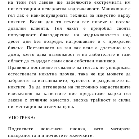
на тези гел лакове ще забележите екстремната им
пигментация и невероятна издръжливост. Маникюрът с
гел лак е най-популярната техника за изкуство върху
ноктите. Всеки ден тя печели все повече и повече
доволни клиенти. Гел лакът е придобил своята
популярност благодарение на издръжливостта над
десет дни без повреди, натрошаване и с прекрасен
блясък. Поставянето на гел лак вече е достъпно и у
дома, което дава възможност и на любителите в тази
област да създадат сами своя собствен маникюр.
Правилно поставяне и сваляне на гел лак не унищожава
естествената нокътна плочка, така че ще можете да
забравите за изтъняването, чупенето и разделянето на
ноктите. За да отговорим на постоянно нарастващите
изисквания на клиентите ние предлагаме марка гел
лакове с отлично качество, висока трайност и силна
пигментация на отлична цена.
УПОТРЕБА:
Подгответе нокътната плочка, като матирате
повърхнотта й и почистете кожичките.