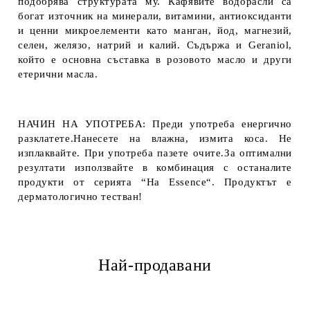
подобрява структурата му. Кафявите водорасли са
богат източник на минерали, витамини, антиоксиданти
и ценни микроелементи като манган, йод, магнезий,
селен, желязо, натрий и калий. Съдържа и Geraniol,
който е основна съставка в розовото масло и други
етерични масла.
НАЧИН НА УПОТРЕБА: Преди употреба енергично
разклатете.Нанесете на влажна, измита коса. Не
изплаквайте. При употреба пазете очите.За оптимални
резултати използвайте в комбинация с останалите
продукти от серията “Ha Essence“. Продуктът е
дерматологично тестван!
Най-продавани