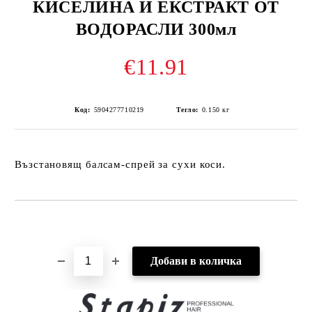
КИСЕЛИНА И ЕКСТРАКТ ОТ
ВОДОРАСЛИ 300мл
€11.91
Код:
5904277710219
Тегло:
0.150
кг
Възстановящ балсам-спрей за сухи коси.
Добави в желани