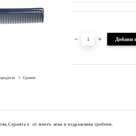
Добави в желани
продукта
Сравни
тва.Серията е от много леки и издръжливи гребени.