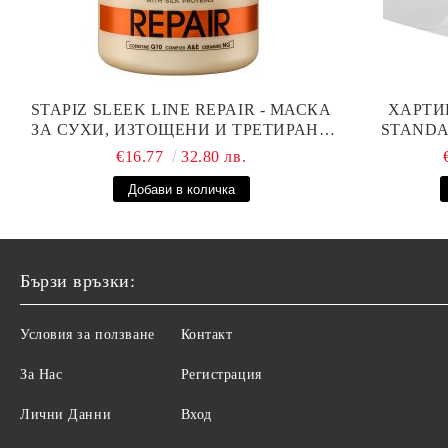
STAPIZ SLEEK LINE REPAIR - МАСКА
ХАРТИ
ЗА СУХИ, ИЗТОЩЕНИ И ТРЕТИРАНИ
STANDAR
КОСИ С КОПРИНЕНИ ПРОТЕИНИ,
€16.77
32.80 лв.
КОЕНЗИМ Q10 И СЕРАМИДИ 1000МЛ
Бързи връзки:
Условия за ползване
Контакт
За Нас
Регистрация
Лични Данни
Вход