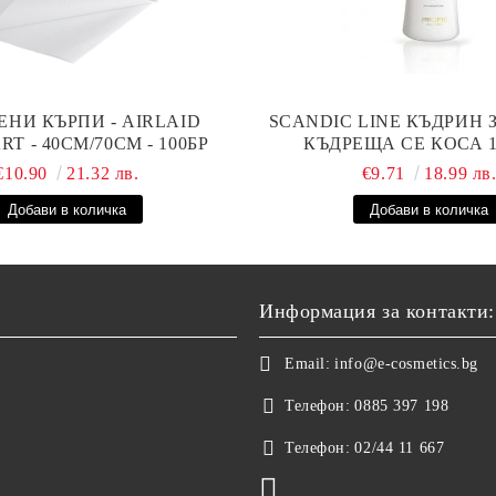
ЕНИ КЪРПИ - AIRLAID
SCANDIC LINE КЪДРИН 
T - 40СМ/70СМ - 100БР
КЪДРЕЩА СЕ КОСА 
€10.90
21.32 лв.
€9.71
18.99 лв
Информация за контакти:
Email:
info@e-cosmetics.bg
Телефон:
0885 397 198
Телефон:
02/44 11 667