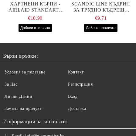
ХАРТИЕНИ КЪРПИ -
SCANDIC LINE КЪДРИН
AIRLAID STANDART -
ЗА ТРУДНО КЪДРЕЩА
40СМ/70СМ - 100БР
СЕ КОСА 1000МЛ
€10.90
€9.71
Бързи връзки:
Условия за ползване
Контакт
За Нас
Регистрация
Лични Данни
Вход
Замяна на продукт
Доставка
Информация за контакти:
Email:
info@e-cosmetics.bg