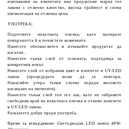
изисквания на клиентите ние предлагаме марка гел
лакове с отлично качество, висока трайност и силна
пигментация на отлична цена.
УПОТРЕБА:
Подгответе нокътната плочка, като матирате
повърхнотта й и почистете кожичките.
Нанесете обезмаслител и изчакайте продуктът да
изсъхне.
Нанесете тънък слой от основата, подходяща за
конкретния нокът.
Нанесете слой от избрания цвят и изпечете в UV/LED
лампа (процедурата може да се повтори.
Нанасяйте ултра тънки слоеве поради високото
насищане на пигменти).
Нанесете тънък слой топ гел лак, като не забравяте
свободния край на нокътната плочка и отново изпечете
в UV/LED лампа.
Разклатете добре преди употреба.
Време за втвърдяване: Светодиодна LED лампа 48W-