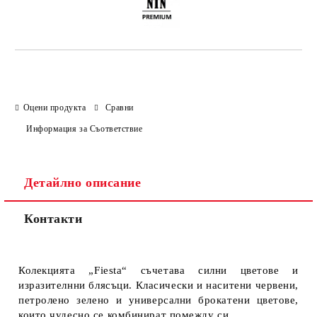
Оцени продукта
Сравни
Информация за Съответствие
Детайлно описание
Контакти
Колекцията „Fiesta“ съчетава силни цветове и
изразителнни блясъци. Класически и наситени червени,
петролено зелено и универсални брокатени цветове,
които чудесно се комбинират помежду си.