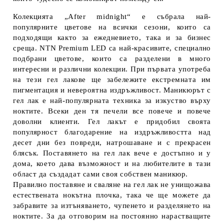
Колекцията „After midnight“ е събрала най-
популярните цветове на всички сезони, които са
подходящи както за ежедневието, така и за бизнес
среща. NTN Premium LED са най-красивите, специално
подбрани цветове, които са разделени в много
интересни и различни колекции. При първата употреба
на тези гел лакове ще забележите екстремната им
пигментация и невероятна издръжливост. Маникюрът с
гел лак е най-популярната техника за изкуство върху
ноктите. Всеки ден тя печели все повече и повече
доволни клиенти. Гел лакът е придобил своята
популярност благодарение на издръжливостта над
десет дни без повреди, натрошаване и с прекрасен
блясък. Поставянето на гел лак вече е достъпно и у
дома, което дава възможност и на любителите в тази
област да създадат сами своя собствен маникюр.
Правилно поставяне и сваляне на гел лак не унищожава
естествената нокътна плочка, така че ще можете да
забравите за изтъняването, чупенето и разделянето на
ноктите. За да отговорим на постоянно нарастващите