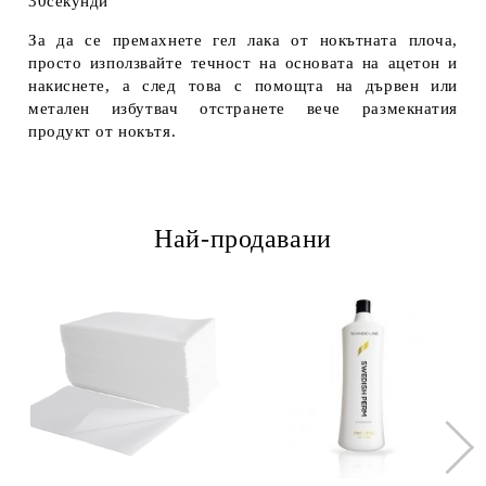
30секунди
За да се премахнете гел лака от нокътната плоча,
просто използвайте течност на основата на ацетон и
накиснете, а след това с помощта на дървен или
метален избутвач отстранете вече размекнатия
продукт от нокътя.
Най-продавани