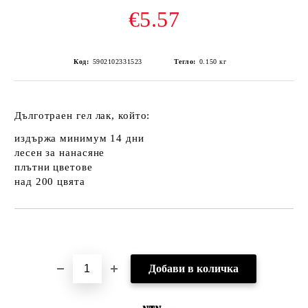
€5.57
Код:
5902102331523
Тегло:
0.150
кг
Дълготраен гел лак, който:
издържа минимум 14 дни
лесен за нанасяне
плътни цветове
над 200 цвята
Добави в желани