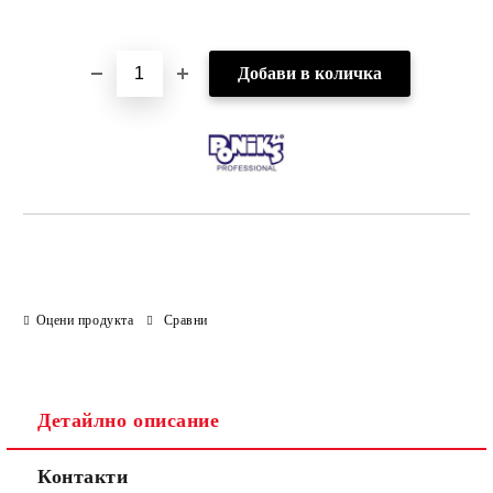
Добави в желани
Оцени продукта
Сравни
Детайлно описание
Контакти