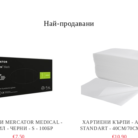
Най-продавани
И MERCATOR MEDICAL -
ХАРТИЕНИ КЪРПИ - A
Л - ЧЕРНИ - S - 100БР
STANDART - 40СМ/70СМ
€7.50
€10.90