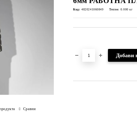
6мм РАБОТНА П
Код:
4820241060849
Тегло:
0.000
кг
Добави в желани
продукта
Сравни