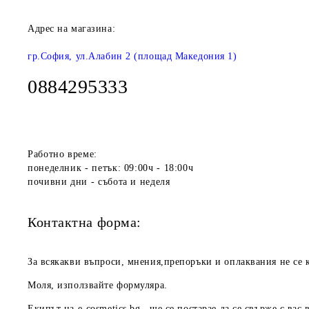
Адрес на магазина:
гр.София, ул.Алабин 2 (площад Македония 1)
0884295333
Работно време:
понеделник - петък: 09:00ч - 18:00ч
почивни дни - събота и неделя
Контактна форма:
За всякакви въпроси, мнения,препоръки и оплаквания не се к
Моля, използвайте формуляра.
Екипът на
e-cosmetics.bg
ще се постарае да се свърже с вас