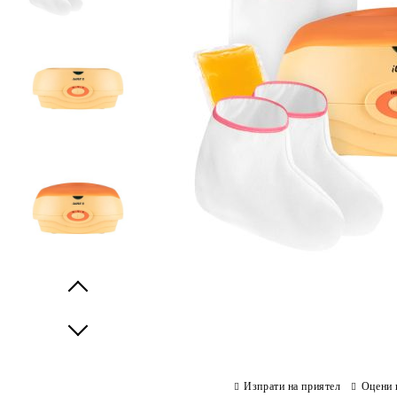
Prev
Next
Изпрати на приятел
Оцени 