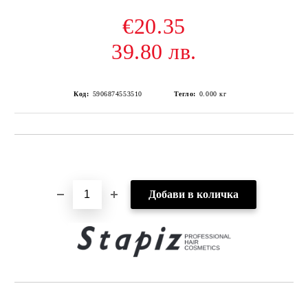
€20.35
39.80 лв.
Код:
5906874553510
Тегло:
0.000
кг
Добави в желани