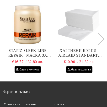
STAPIZ SLEEK LINE
ХАРТИЕНИ КЪРПИ -
REPAIR - МАСКА ЗА
AIRLAID STANDART -
СУХИ, ИЗТОЩЕНИ И
40СМ/70СМ - 100БР
€16.77
32.80 лв.
€10.90
21.32 лв.
ТРЕТИРАНИ КОСИ С
КОПРИНЕНИ
ПРОТЕИНИ, КОЕНЗИМ
Q10 И СЕРАМИДИ
1000МЛ
Бързи връзки:
Условия за ползване
Контакт